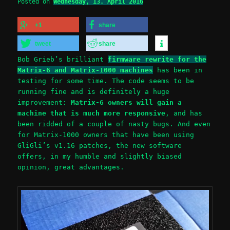
Posted on
Wednesday, 13. April 2016
+1
share
tweet
share
Bob Grieb’s brilliant
firmware rewrite for the
Matrix-6 and Matrix-1000 machines
has been in
testing for some time. The code seems to be
running fine and is definitely a huge
improvement:
Matrix-6 owners will gain a
machine that is much more responsive
, and has
been ridded of a couple of nasty bugs. And even
for Matrix-1000 owners that have been using
GliGli’s v1.16 patches, the new software
offers, in my humble and slightly biased
opinion, great advantages.