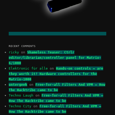
RECENT COMMENTS
ricky
on
Shameless Teaser: Ctrlr
editor/librarian/controller panel for Matrix-
6/1000
Elektronic für alle
on
Hands-on controls – are
they worth it? Hardware controllers for the
Matrix-1000
untergeek
on
Free-for-all Filters And VPM – How
The Hacktribe came to be
Techno Laugh
on
Free-for-all Filters And VPM –
How The Hacktribe came to be
Techno City
on
Free-for-all Filters And VPM –
How The Hacktribe came to be