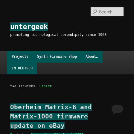
Skip
Skip
to
to
Sear
primary
secondary
content
content
untergeek
promoting technological serendipity since 1968
Main
Projects
Synth Firmware Shop
About…
menu
IN DEUTSCH
TAG ARCHIVES:
UPDATE
Oberheim Matrix-6 and
Matrix-1000 firmware
update on eBay