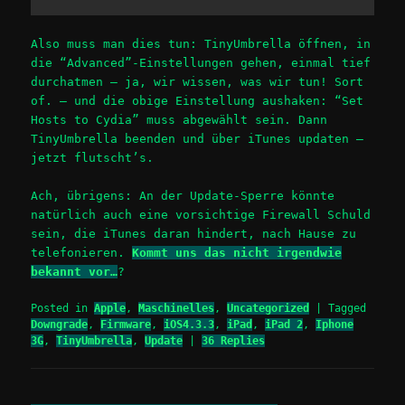
Also muss man dies tun: TinyUmbrella öffnen, in
die “Advanced”-Einstellungen gehen, einmal tief
durchatmen – ja, wir wissen, was wir tun! Sort
of. – und die obige Einstellung aushaken: “Set
Hosts to Cydia” muss abgewählt sein. Dann
TinyUmbrella beenden und über iTunes updaten –
jetzt flutscht’s.
Ach, übrigens: An der Update-Sperre könnte
natürlich auch eine vorsichtige Firewall Schuld
sein, die iTunes daran hindert, nach Hause zu
telefonieren.
Kommt uns das nicht irgendwie
bekannt vor…
?
Posted in
Apple
,
Maschinelles
,
Uncategorized
|
Tagged
Downgrade
,
Firmware
,
iOS4.3.3
,
iPad
,
iPad 2
,
Iphone
3G
,
TinyUmbrella
,
Update
|
36
Replies