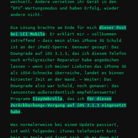
wechselt. Andere versetzen ihr Gerät in den
“DFU”-Wartungsmodus und haben Erfolg, wieder
andere nicht.
Die Lösung brachte am Ende für mich
dieser Post
bei LEI Mobile
: Er erklärt mir – vollkommen
zutreffend – dass mein altes iPhone 3G Schuld
ist an der iPad2-Sperre. Genauer gesagt: Das
Downgrade auf iOS 3.1.3, das ich diesem Telefon
nach erfolgreicher Reparatur habe angedeihen
lassen – wenn ich meiner Liebsten das iPhone 3G
als iOS4-Schnecke überreiche, landet es binnen
kürzester Zeit an der Wand. – Weiter: Das
Downgrade also war Schuld, noch genauer: das
(ansonsten außerordentlich empfehlenswerte)
Programm
TinyUmbrella
, das ich
für diesen
Zurückbuchungs-Vorgang auf iOS 3.1.3 eingesetzt
habe
.
Was normalerweise bei einem Update passiert,
ist wohl folgendes: iTunes telefoniert kurz
heim zu Apple und fragt nach, ob es denn mit