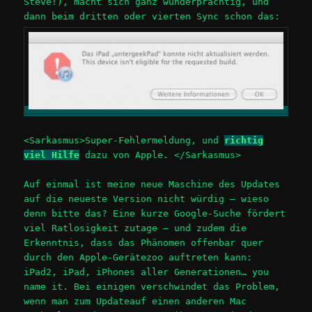
Steve!), macht sich ganz wunderprächtig, und
dann beim dritten oder vierten Sync schon das:
<Sarkasmus>Super-Fehlermeldung, und
richtig
viel Hilfe
dazu von Apple. </Sarkasmus>
Auf einmal ist meine neue Maschine des Updates
auf die neueste Version nicht würdig – wieso
denn bitte das? Eine kurze Google-Suche fördert
viel Ratlosigkeit zutage – und zudem die
Erkenntnis, dass das Phänomen offenbar quer
durch den Apple-Gerätezoo auftreten kann:
iPad2, iPad, iPhones aller Generationen… you
name it. Bei einigen verschwindet das Problem,
wenn man zum Updateauf einen anderen Mac