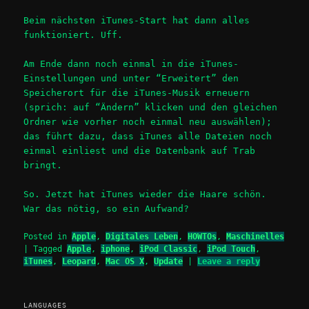
Beim nächsten iTunes-Start hat dann alles
funktioniert. Uff.
Am Ende dann noch einmal in die iTunes-
Einstellungen und unter “Erweitert” den
Speicherort für die iTunes-Musik erneuern
(sprich: auf “Ändern” klicken und den gleichen
Ordner wie vorher noch einmal neu auswählen);
das führt dazu, dass iTunes alle Dateien noch
einmal einliest und die Datenbank auf Trab
bringt.
So. Jetzt hat iTunes wieder die Haare schön.
War das nötig, so ein Aufwand?
Posted in
Apple
,
Digitales Leben
,
HOWTOs
,
Maschinelles
|
Tagged
Apple
,
iphone
,
iPod Classic
,
iPod Touch
,
iTunes
,
Leopard
,
Mac OS X
,
Update
|
Leave a reply
LANGUAGES