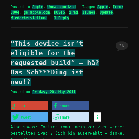
Posted in
Apple
,
Uncategorized
|
Tagged
Apple
,
Error
3004
,
gs.apple.com
,
HOSTS
,
iPad
,
iTunes
,
Update
,
Wiederherstellung
|
1
Reply
“This device isn’t
36
eligible for the
requested build” – hä?
Das Sch***Ding ist
neu!?
Posted on
Friday, 20. May 2011
+1
share
tweet
share
Also sowas: Endlich kommt mein vor vier Wochen
bestelltes iPad 2 (ich bin auserwählt – danke,