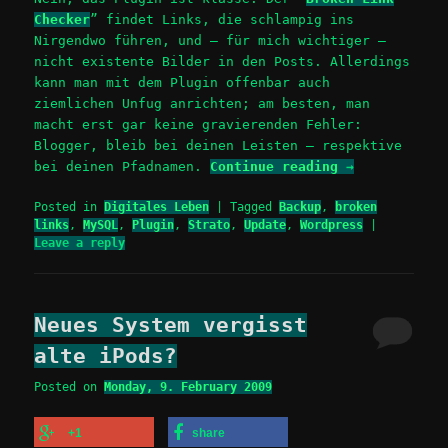
Checker
” findet Links, die schlampig ins
Nirgendwo führen, und – für mich wichtiger –
nicht existente Bilder in den Posts. Allerdings
kann man mit dem Plugin offenbar auch
ziemlichen Unfug anrichten; am besten, man
macht erst gar keine gravierenden Fehler:
Blogger, bleib bei deinen Leisten – respektive
bei deinen Pfadnamen.
Continue reading
→
Posted in
Digitales Leben
|
Tagged
Backup
,
broken
links
,
MySQL
,
Plugin
,
Strato
,
Update
,
Wordpress
|
Leave a reply
Neues System vergisst
alte iPods?
Posted on
Monday, 9. February 2009
+1
share