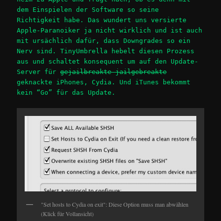
dem Einspielen der Software so seine
Richtigkeit habe. Das wundert uns versierte
Apple-Paranoiker ja nicht wirklich und ist auch
mit ursächlich dafür, dass Downgrades so ein
Nerv sind. TinyUmbrella hebelt diesen Prozess
aus und schaltet konsequent um auf den Update-
Server für
gejailbreakte jailgebreakte
geknackte iPhones, Cydia. Und iTunes bekommt
kein “Go” für das Update.
"Set hosts to Cydia on exit": Diese Option muss man abwählen
(Klick für Vollansicht)