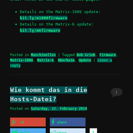
Details on the Matrix-1000 update:
bit.ly/m1000firmware
Details on the Matrix-6 update:
bit.ly/m6firmware
Posted in
Maschinelles
|
Tagged
Bob Grieb
,
Firmware
,
Matrix-1000
,
Matrix-6
,
Oberheim
,
Update
|
Leave a
reply
Wie kommt das in die
1
Hosts-Datei?
Posted on
Saturday, 22. February 2014
+1
share
tweet
share