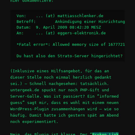
hier dokumentiere:
Von: 	... (at) mattiasschlenker.de

Betreff: 	Ankündigung einer Hinrichtung? 
[b
Datum: 	9. April 2009 08:42:20 MESZ

An: 	... (at) eggers-elektronik.de

*Fatal error*: Allowed memory size of 16777216 by
Du hast also den Strato-Server hingerichtet?
(Inklusive eines Hilfsangebot, für das an
dieser Stelle noch einmal herzlich gedankt
sei.) — Schnell nachgesehen: tatsächlich.
untergeek.de spuckt nur noch PHP-Gift und
Server-Galle. Was ist passiert? Ein “informed
guess” sagt mir, dass es wohl mit einem neuen
WordPress-Plugin zusammenhängen wird – wie so
häufig. Damit hatte ich gestern spät am Abend
noch experimentiert.
Nein, das Plugin ist klasse. Der “
Broken Link