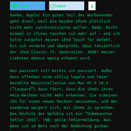
tweet
share
Danke, Apple! Ein guter Teil des Wochenendes
geht drauf, weil die beiden iPods plötzlich
nicht mehr synchronisieren wollen. Nada. Nicht
einmal in iTunes tauchen sie mehr auf – und ich
halte zunächst meinen iPod Touch für defekt,
bis ich vermute und überprüfe, dass tatsächlich
der iPod Classic (5. Generation, 30GB) meiner
Liebsten ebenso wenig erkannt wird.
Was passiert ist? Nichts ist passiert. Außer
dass offenbar eine völlig legale und teuer
bezahlte Neuinstallation von Mac OS X 10.5
(“Leopard”) dazu führt, dass die iPods ihren
Heim-Rechner nicht mehr erkennen. Sie scheinen
ihn für einen neuen Rechner anzusehen, und der
wiederum weigert sich, mit ihnen zu sprechen.
Das Höchste der Gefühle ist ein “Unbekannter
Fehler 1691”. (NB: geile Fehlermeldung, das.
Wenn ich im Netz nach der Bedeutung gucken