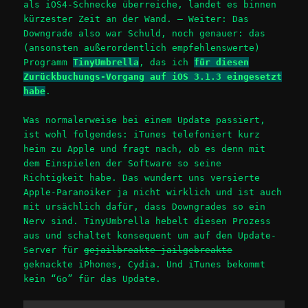
als iOS4-Schnecke überreiche, landet es binnen
kürzester Zeit an der Wand. – Weiter: Das
Downgrade also war Schuld, noch genauer: das
(ansonsten außerordentlich empfehlenswerte)
Programm
TinyUmbrella
, das ich
für diesen
Zurückbuchungs-Vorgang auf iOS 3.1.3 eingesetzt
habe
.
Was normalerweise bei einem Update passiert,
ist wohl folgendes: iTunes telefoniert kurz
heim zu Apple und fragt nach, ob es denn mit
dem Einspielen der Software so seine
Richtigkeit habe. Das wundert uns versierte
Apple-Paranoiker ja nicht wirklich und ist auch
mit ursächlich dafür, dass Downgrades so ein
Nerv sind. TinyUmbrella hebelt diesen Prozess
aus und schaltet konsequent um auf den Update-
Server für
gejailbreakte jailgebreakte
geknackte iPhones, Cydia. Und iTunes bekommt
kein “Go” für das Update.