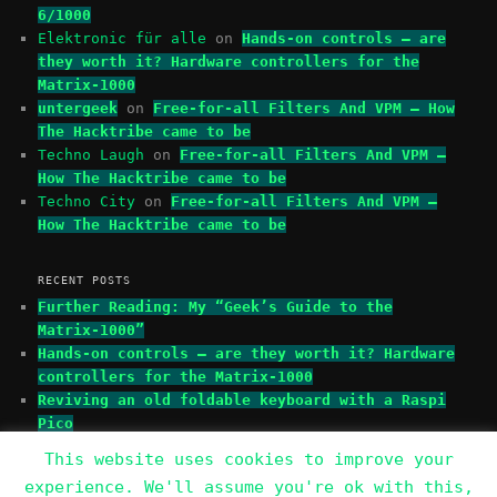
6/1000
Elektronic für alle
on
Hands-on controls – are
they worth it? Hardware controllers for the
Matrix-1000
untergeek
on
Free-for-all Filters And VPM – How
The Hacktribe came to be
Techno Laugh
on
Free-for-all Filters And VPM –
How The Hacktribe came to be
Techno City
on
Free-for-all Filters And VPM –
How The Hacktribe came to be
RECENT POSTS
Further Reading: My “Geek’s Guide to the
Matrix-1000”
Hands-on controls – are they worth it? Hardware
controllers for the Matrix-1000
Reviving an old foldable keyboard with a Raspi
Pico
This website uses cookies to improve your
experience. We'll assume you're ok with this,