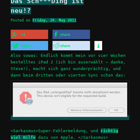
Das Sch***Ding ist
neu!?
Posted on
Friday, 20. May 2011
+1
share
tweet
share
Also sowas: Endlich kommt mein vor vier Wochen
bestelltes iPad 2 (ich bin auserwählt – danke,
Steve!), macht sich ganz wunderprächtig, und
dann beim dritten oder vierten Sync schon das:
<Sarkasmus>Super-Fehlermeldung, und
richtig
viel Hilfe
dazu von Apple. </Sarkasmus>