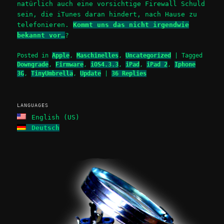
natürlich auch eine vorsichtige Firewall Schuld
sein, die iTunes daran hindert, nach Hause zu
telefonieren.
Kommt uns das nicht irgendwie
bekannt vor…
?
Posted in
Apple
,
Maschinelles
,
Uncategorized
|
Tagged
Downgrade
,
Firmware
,
iOS4.3.3
,
iPad
,
iPad 2
,
Iphone
3G
,
TinyUmbrella
,
Update
|
36
Replies
LANGUAGES
English (US)
Deutsch