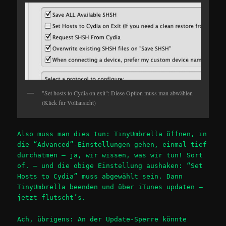
"Set hosts to Cydia on exit": Diese Option muss man abwählen
(Klick für Vollansicht)
Also muss man dies tun: TinyUmbrella öffnen, in
die “Advanced”-Einstellungen gehen, einmal tief
durchatmen – ja, wir wissen, was wir tun! Sort
of. – und die obige Einstellung aushaken: “Set
Hosts to Cydia” muss abgewählt sein. Dann
TinyUmbrella beenden und über iTunes updaten –
jetzt flutscht’s.
Ach, übrigens: An der Update-Sperre könnte