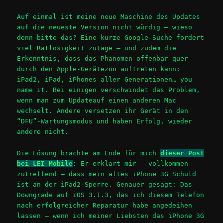
Auf einmal ist meine neue Maschine des Updates
auf die neueste Version nicht würdig – wieso
denn bitte das? Eine kurze Google-Suche fördert
viel Ratlosigkeit zutage – und zudem die
Erkenntnis, dass das Phänomen offenbar quer
durch den Apple-Gerätezoo auftreten kann:
iPad2, iPad, iPhones aller Generationen… you
name it. Bei einigen verschwindet das Problem,
wenn man zum Updateauf einen anderen Mac
wechselt. Andere versetzen ihr Gerät in den
“DFU”-Wartungsmodus und haben Erfolg, wieder
andere nicht.
Die Lösung brachte am Ende für mich
dieser Post
bei LEI Mobile
: Er erklärt mir – vollkommen
zutreffend – dass mein altes iPhone 3G Schuld
ist an der iPad2-Sperre. Genauer gesagt: Das
Downgrade auf iOS 3.1.3, das ich diesem Telefon
nach erfolgreicher Reparatur habe angedeihen
lassen – wenn ich meiner Liebsten das iPhone 3G