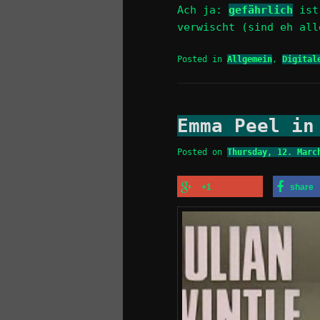
Ach ja:
gefährlich
ist 
verwischt (sind eh all
Posted in
Allgemein
,
Digital
Emma Peel in
Posted on
Thursday, 12. Marc
+1
share