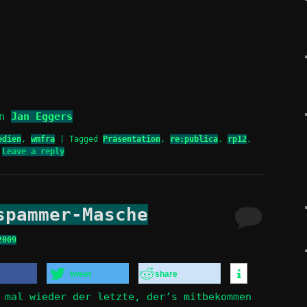
on
Jan Eggers
edien
,
wmfra
|
Tagged
Präsentation
,
re:publica
,
rp12
,
|
Leave a reply
spammer-Masche
2009
tweet
share
 mal wieder der letzte, der’s mitbekommen