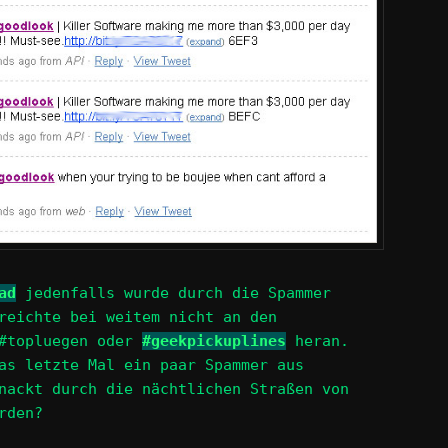
ad
jedenfalls wurde durch die Spammer
reichte bei weitem nicht an den
 #topluegen oder
#geekpickuplines
heran.
as letzte Mal ein paar Spammer aus
nackt durch die nächtlichen Straßen von
rden?