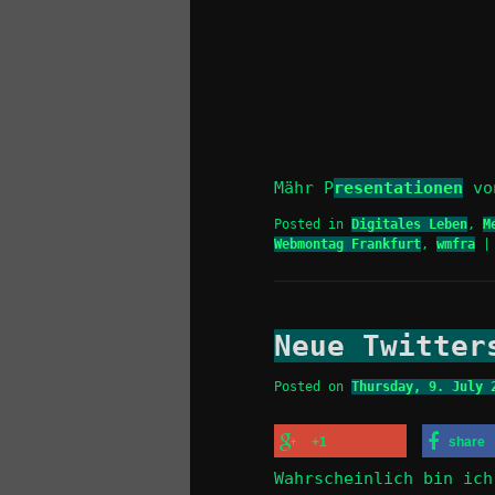
Mähr P
resentationen
v
Posted in
Digitales Leben
,
M
Webmontag Frankfurt
,
wmfra
Neue Twitter
Posted on
Thursday, 9. July 
+1
share
Wahrscheinlich bin ich