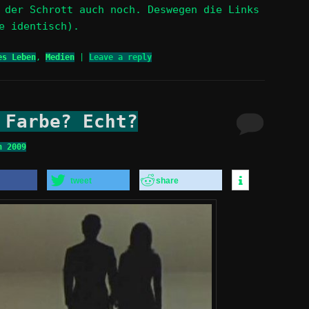
der Schrott auch noch. Deswegen die Links
e identisch).
es Leben
,
Medien
|
Leave a reply
 Farbe? Echt?
h 2009
tweet
share