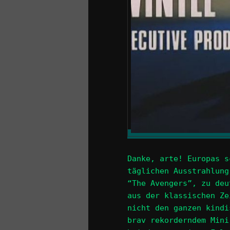
Danke, arte! Europas s
täglichen Ausstrahlung
“The Avengers”, zu deu
aus der klassischen Ze
nicht den ganzen kindi
brav rekorderndem Mini