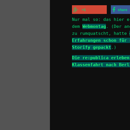
+1
share
Nur mal so: das hier e
dem
Webmontag
. (Der an
zu rumquatscht, hatte
Erfahrungen schon für 
Storify gepackt
.)
Die re:publica erleben
Klassenfahrt nach Berl