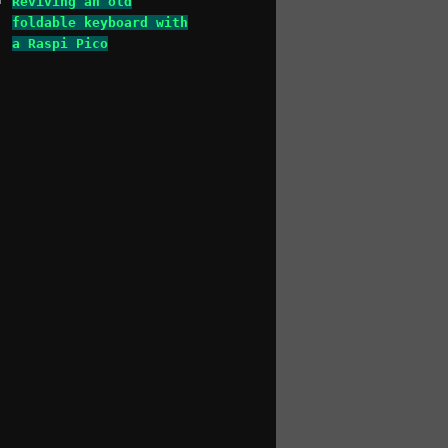
Reviving an old
foldable keyboard with
a Raspi Pico