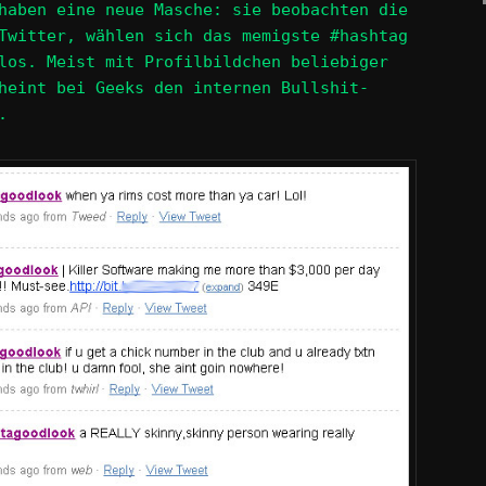
haben eine neue Masche: sie beobachten die
Twitter, wählen sich das memigste #hashtag
los. Meist mit Profilbildchen beliebiger
heint bei Geeks den internen Bullshit-
.