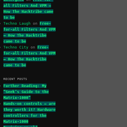
all Filters And VPM –
How The Hacktribe came
to be
Techno Laugh
on
Free-
for-all Filters And VPM
– How The Hacktribe
came to be
Techno City
on
Free-
for-all Filters And VPM
– How The Hacktribe
came to be
RECENT POSTS
Further Reading: My
“Geek’s Guide to the
Matrix-1000”
Hands-on controls – are
they worth it? Hardware
controllers for the
Matrix-1000