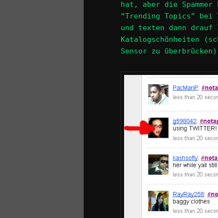
hat, aber die Spammer 
“Trending Topics” bei 
und texten dann drauf 
Katalogschönheiten (sc
Sensor zu überbrücken)