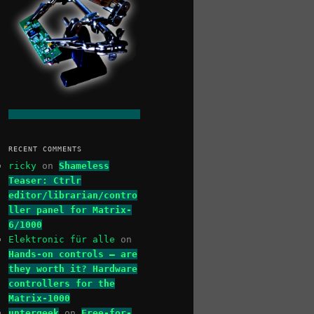
RECENT COMMENTS
ricky
on
Shameless
Teaser: Ctrlr
editor/librarian/contro
ller panel for Matrix-
6/1000
Elektronic für alle
on
Hands-on controls – are
they worth it? Hardware
controllers for the
Matrix-1000
untergeek
on
Free-for-