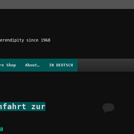
erendipity since 1968
re Shop
About…
IN DEUTSCH
nfahrt zur
12