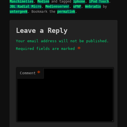
Maschinelles
,
Medien
and tagged
iphone
,
iPod Touch
,
JBL Radial Micro
,
Medienserver
,
uPNP
,
Webradio
by
untergeek
. Bookmark the
permalink
.
Leave a Reply
Your email address will not be published.
*
Required fields are marked
*
Comment