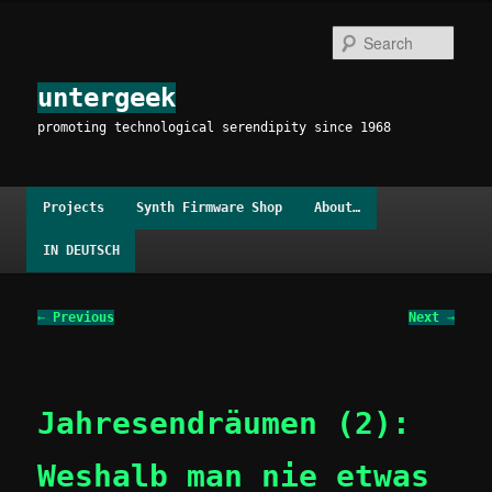
Skip
to
Sear
primary
content
untergeek
promoting technological serendipity since 1968
Main
Projects
Synth Firmware Shop
About…
menu
IN DEUTSCH
Post
←
Previous
Next
→
navigation
Jahresendräumen (2):
Weshalb man nie etwas