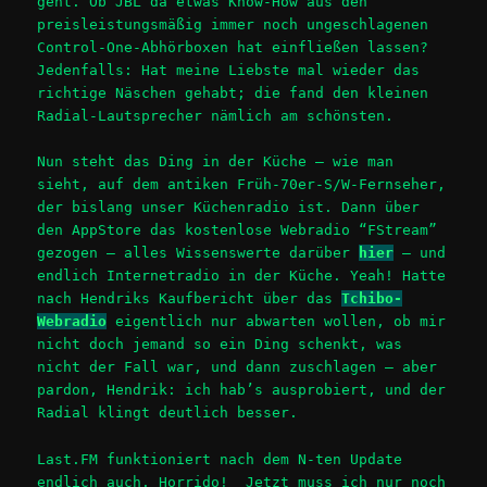
geht. Ob JBL da etwas Know-How aus den
preisleistungsmäßig immer noch ungeschlagenen
Control-One-Abhörboxen hat einfließen lassen?
Jedenfalls: Hat meine Liebste mal wieder das
richtige Näschen gehabt; die fand den kleinen
Radial-Lautsprecher nämlich am schönsten.
Nun steht das Ding in der Küche – wie man
sieht, auf dem antiken Früh-70er-S/W-Fernseher,
der bislang unser Küchenradio ist. Dann über
den AppStore das kostenlose Webradio “FStream”
gezogen – alles Wissenswerte darüber
hier
– und
endlich Internetradio in der Küche. Yeah! Hatte
nach Hendriks Kaufbericht über das
Tchibo-
Webradio
eigentlich nur abwarten wollen, ob mir
nicht doch jemand so ein Ding schenkt, was
nicht der Fall war, und dann zuschlagen – aber
pardon, Hendrik: ich hab’s ausprobiert, und der
Radial klingt deutlich besser.
Last.FM funktioniert nach dem N-ten Update
endlich auch. Horrido! Jetzt muss ich nur noch