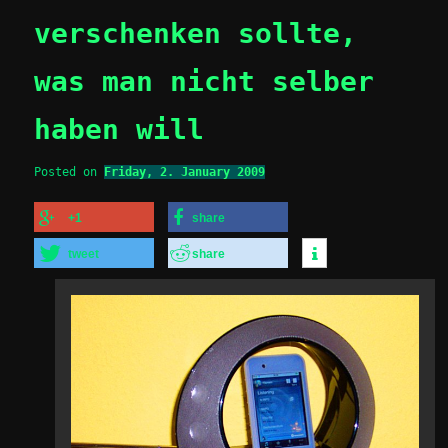
verschenken sollte,
was man nicht selber
haben will
Posted on
Friday, 2. January 2009
+1
share
tweet
share