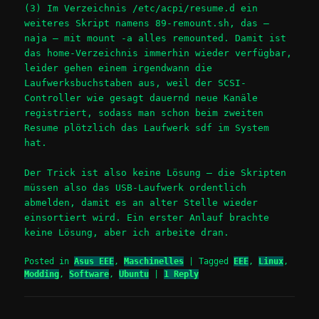
(3) Im Verzeichnis
/etc/acpi/resume.d
ein
weiteres Skript namens
89-remount.sh
, das –
naja – mit
mount -a
alles remounted. Damit ist
das home-Verzeichnis immerhin wieder verfügbar,
leider gehen einem irgendwann die
Laufwerksbuchstaben aus, weil der SCSI-
Controller wie gesagt dauernd neue Kanäle
registriert, sodass man schon beim zweiten
Resume plötzlich das Laufwerk sdf im System
hat.
Der Trick ist also keine Lösung – die Skripten
müssen also das USB-Laufwerk ordentlich
abmelden, damit es an alter Stelle wieder
einsortiert wird. Ein erster Anlauf brachte
keine Lösung, aber ich arbeite dran.
Posted in
Asus EEE
,
Maschinelles
|
Tagged
EEE
,
Linux
,
Modding
,
Software
,
Ubuntu
|
1
Reply