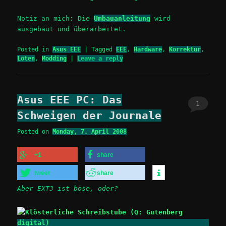
Notiz an mich: Die
Umbauanleitung
wird
ausgebaut und überarbeitet.
Posted in
Asus EEE
|
Tagged
EEE
,
Hardware
,
Korrektur
,
Löten
,
Modding
|
Leave a reply
Asus EEE PC: Das
1
Schweigen der Journale
Posted on
Monday, 7. April 2008
+1
share
tweet
share
Aber EXT3 ist böse, oder?