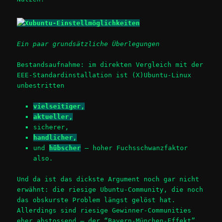
Ein paar grundsätzliche Überlegungen
Bestandsaufnahme: im direkten Vergleich mit der
EEE-Standardinstallation ist (X)Ubuntu-Linux
unbestritten
vielseitiger,
aktueller,
sicherer,
handlicher,
und
hübscher
– hoher Fuchsschwanzfaktor
also.
Und da ist das dickste Argument noch gar nicht
erwähnt: die riesige Ubuntu-Community, die noch
das obskurste Problem längst gelöst hat.
Allerdings sind riesige Gewinner-Communities
eher abstossend – der “Bayern-München-Effekt”.