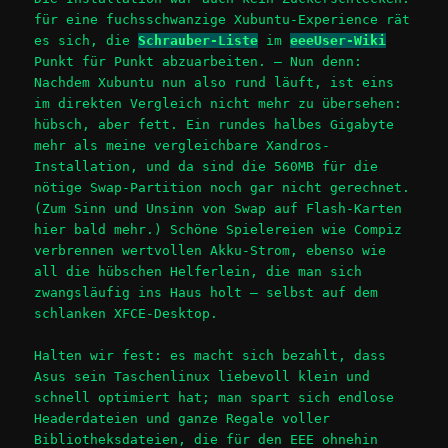
für eine fuchsschwanzige Xubuntu-Experience rät
es sich, die
Schrauber-Liste
im
eeeUser-Wiki
Punkt für Punkt abzuarbeiten. – Nun denn:
Nachdem Xubuntu nun also rund läuft, ist eins
im direkten Vergleich nicht mehr zu übersehen:
hübsch, aber fett. Ein rundes halbes Gigabyte
mehr als meine vergleichbare Xandros-
Installation, und da sind die 560MB für die
nötige Swap-Partition noch gar nicht gerechnet.
(Zum Sinn und Unsinn von Swap auf Flash-Karten
hier bald mehr.) Schöne Spielereien wie Compiz
verbrennen wertvollen Akku-Strom, ebenso wie
all die hübschen Helferlein, die man sich
zwangsläufig ins Haus holt – selbst auf dem
schlanken XFCE-Desktop.
Halten wir fest: es macht sich bezahlt, dass
Asus sein Taschenlinux liebevoll klein und
schnell optimiert hat; man spart sich endlose
Headerdateien und ganze Regale voller
Bibliotheksdateien, die für den EEE ohnehin