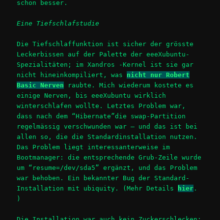
schon besser.
Eine Tiefschlafstudie
Die Tiefschlaffunktion ist sicher der grösste
Leckerbissen auf der Palette der eeeXubuntu-
Spezialitäten; im Xandros -Kernel ist sie gar
nicht hineinkompiliert, was
nicht nur Robert
Basic Nerven
raubte. Mich wiederum kostete es
einige Nerven, bis eeeXubuntu wirklich
winterschlafen wollte. Letztes Problem war,
dass nach dem “Hibernate”die swap-Partition
regelmässig verschwunden war – und das ist bei
allen so, die die Standardinstallation nutzen.
Das Problem liegt interessanterweise im
Bootmanager: die entsprechende Grub-Zeile wurde
um “resume=/dev/sda5” ergänzt, und das Problem
war behoben. Ein bekannter Bug der Standard-
Installation mit ubiquity. (Mehr Details
hier
.
)
Die Installation war auch kein Zuckerschlecken: