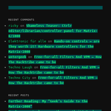
RECENT COMMENTS
ricky
on
Shameless Teaser: Ctrlr
editor/librarian/controller panel for Matrix-
6/1000
Elektronic für alle
on
Hands-on controls – are
they worth it? Hardware controllers for the
Matrix-1000
untergeek
on
Free-for-all Filters And VPM – How
The Hacktribe came to be
Techno Laugh
on
Free-for-all Filters And VPM –
How The Hacktribe came to be
Techno City
on
Free-for-all Filters And VPM –
How The Hacktribe came to be
RECENT POSTS
Further Reading: My “Geek’s Guide to the
Matrix-1000”