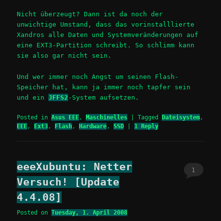
Nicht überzeugt? Dann ist da noch der
unwichtige Umstand, dass das vorinstalllierte
Xandros alle Daten und Systemveränderungen auf
eine EXT3-Partition schreibt. So schlimm kann
sie also gar nicht sein.
Und wer immer noch Angst um seinen Flash-
Speicher hat, kann ja immer noch tapfer sein
und ein
JFFS2
-System aufsetzen.
Posted in
Asus EEE
,
Maschinelles
|
Tagged
Dateisystem
,
EEE
,
Ext3
,
Flash
,
Hardware
,
SSD
|
1
Reply
eeeXubuntu: Netter
1
Versuch! [Update
4.4.08]
Posted on
Tuesday, 1. April 2008