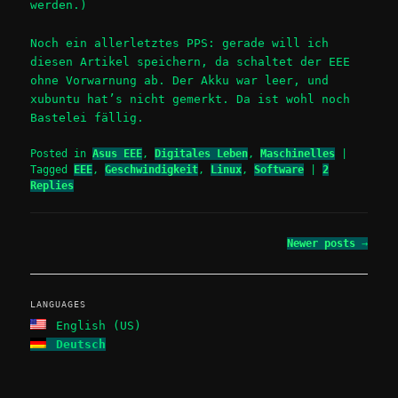
werden.)
Noch ein allerletztes PPS: gerade will ich
diesen Artikel speichern, da schaltet der EEE
ohne Vorwarnung ab. Der Akku war leer, und
xubuntu hat’s nicht gemerkt. Da ist wohl noch
Bastelei fällig.
Posted in
Asus EEE
,
Digitales Leben
,
Maschinelles
|
Tagged
EEE
,
Geschwindigkeit
,
Linux
,
Software
|
2
Replies
Post
Newer posts
→
navigation
LANGUAGES
English (US)
Deutsch