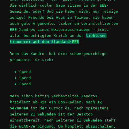
Die wirklich coolen Säue sitzen in der EEE-
Gemeinde, oder? Und sie haben nicht nur (einige
wenige) Freunde bei Asus in Taiwan, sie haben
auch gute Argumente, lieber am vorinstallierten
EEE-Xandros-Linux weiterzuschrauben – trotz
aller berechtigten Kritik an der
lieblosen
Linuxerei auf dem Standard-EEE
.
Denn das Xandros hat drei schwergewichtige
Argumente für sich:
Speed
Speed
Speed.
Mein schon heftig verbasteltes Xandros
kreidlert ab wie ein Epo-Radler. Nach
12
Sekunden
ist der Cursor da, nach spätestens
weiteren
21 Sekunden
ist der Desktop
einsatzbereit, nach weiteren
11 Sekunden
steht
die WLAN-Verbindung. Um komplett abzuschalten,