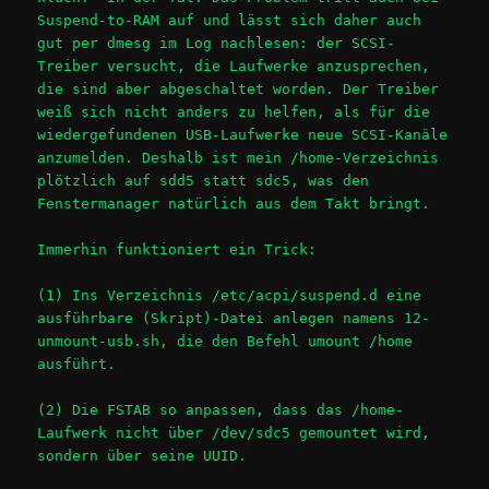
Suspend-to-RAM auf und lässt sich daher auch
gut per
dmesg
im Log nachlesen: der SCSI-
Treiber versucht, die Laufwerke anzusprechen,
die sind aber abgeschaltet worden. Der Treiber
weiß sich nicht anders zu helfen, als für die
wiedergefundenen USB-Laufwerke neue SCSI-Kanäle
anzumelden. Deshalb ist mein /home-Verzeichnis
plötzlich auf sdd5 statt sdc5, was den
Fenstermanager natürlich aus dem Takt bringt.
Immerhin funktioniert ein Trick:
(1) Ins Verzeichnis
/etc/acpi/suspend.d
eine
ausführbare (Skript)-Datei anlegen namens
12-
unmount-usb.sh
, die den Befehl
umount /home
ausführt.
(2) Die FSTAB so anpassen, dass das /home-
Laufwerk nicht über /dev/sdc5 gemountet wird,
sondern über seine UUID.