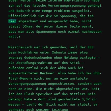
Böser Fehler: meine interne 8GB-Flash-SSD habe
ich auf die falsche Versorgungsspannung gehängt
und dadurch eine Menge Probleme ausgelöst.
Offensichtlich ist die 5V-Spannung, die ich
hier
abgeschaut und ausgesucht habe, nicht
stabil (Okay: der Autor dieser Seite warnt,
dass man alle Spannungen noch einmal nachmessen
soll.)
Misstrauisch war ich geworden, weil der EEE
beim Hochfahren unter Xubuntu immer etwa
zwanzig Gedenksekunden ohne Meldung einlegte –
als Abstoßungsreaktion auf den Stick –
außerdem entlud sich der Akku auch bei
ausgeschaltetem Rechner. Also habe ich das USB-
Flash-Memory nicht nur an eine unstabile
Versorgungsspannung angeschlossen, sondern auch
noch an eine, die nicht abgeschaltet war. Seit
ich den Flash-Speicher auf das mittlere Bein
gehängt habe – dort sind geschaltete 3,3V zu
messen – läuft der Stick nicht nur stabil, er
verheizt auch weniger Leistung.