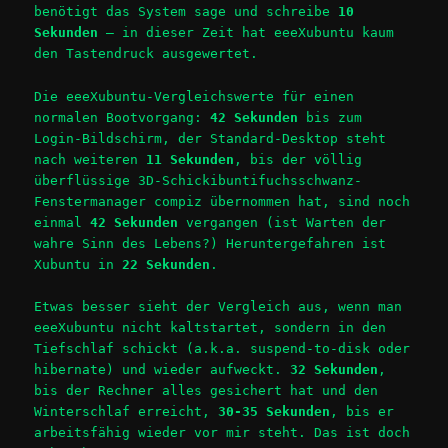
benötigt das System sage und schreibe
10
Sekunden
– in dieser Zeit hat eeeXubuntu kaum
den Tastendruck ausgewertet.
Die eeeXubuntu-Vergleichswerte für einen
normalen Bootvorgang:
42 Sekunden
bis zum
Login-Bildschirm, der Standard-Desktop steht
nach weiteren
11 Sekunden
, bis der völlig
überflüssige 3D-Schickibuntifuchsschwanz-
Fenstermanager compiz übernommen hat, sind noch
einmal
42 Sekunden
vergangen (ist Warten der
wahre Sinn des Lebens?) Heruntergefahren ist
Xubuntu in
22 Sekunden
.
Etwas besser sieht der Vergleich aus, wenn man
eeeXubuntu nicht kaltstartet, sondern in den
Tiefschlaf schickt (a.k.a. suspend-to-disk oder
hibernate) und wieder aufweckt.
32 Sekunden
,
bis der Rechner alles gesichert hat und den
Winterschlaf erreicht,
30-35 Sekunden
, bis er
arbeitsfähig wieder vor mir steht. Das ist doch