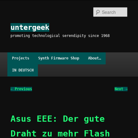
Skip
to
Sear
primary
content
untergeek
promoting technological serendipity since 1968
Main
Projects
Synth Firmware Shop
About…
menu
IN DEUTSCH
Post
←
Previous
Next
→
navigation
Asus EEE: Der gute
Draht zu mehr Flash