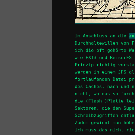
Im Anschluss an die
zu
Durchhaltewillen von F
ich die oft gehörte Wa
wie EXT3 und ReiserFS 
Prinzip richtig versta
werden in einem JFS al
fortlaufenden Datei pr
des Caches, nach und n
nicht, wo das so furch
die (Flash-)Platte lei
Sektoren, die den Supe
Schreibzugriffen entla
Zudem gewinnt man höhe
ich muss das nicht ric