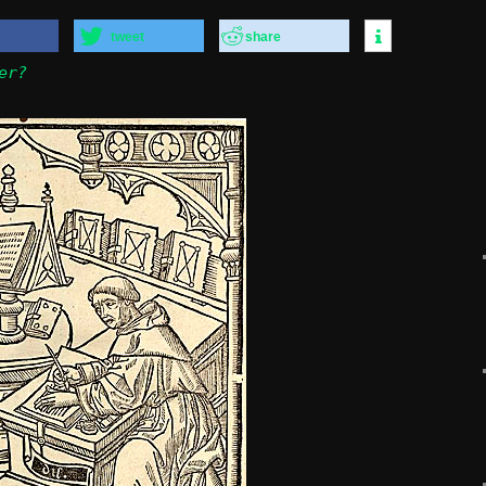
tweet
share
er?