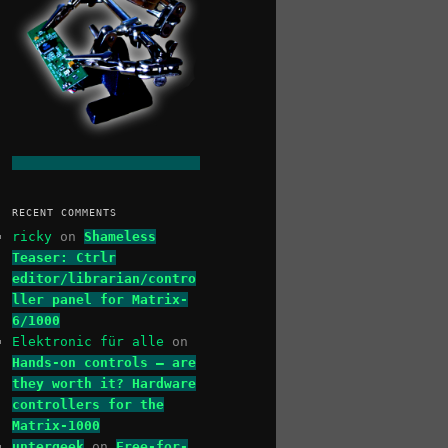
RECENT COMMENTS
ricky
on
Shameless
Teaser: Ctrlr
editor/librarian/contro
ller panel for Matrix-
6/1000
Elektronic für alle
on
Hands-on controls – are
they worth it? Hardware
controllers for the
Matrix-1000
untergeek
on
Free-for-