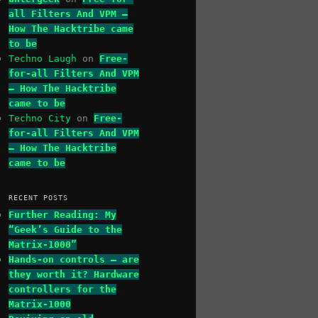
all Filters And VPM –
How The Hacktribe came
to be
Techno Laugh
on
Free-
for-all Filters And VPM
– How The Hacktribe
came to be
Techno City
on
Free-
for-all Filters And VPM
– How The Hacktribe
came to be
RECENT POSTS
Further Reading: My
“Geek’s Guide to the
Matrix-1000”
Hands-on controls – are
they worth it? Hardware
controllers for the
Matrix-1000