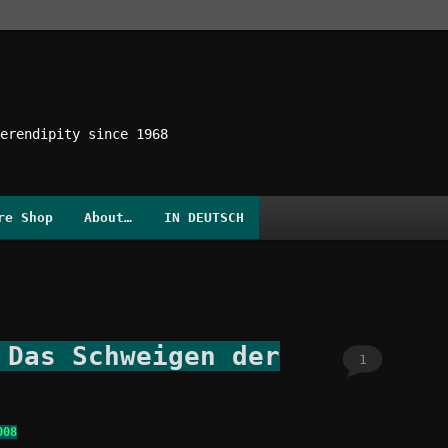
erendipity since 1968
re Shop
About…
IN DEUTSCH
 Das Schweigen der
1
008