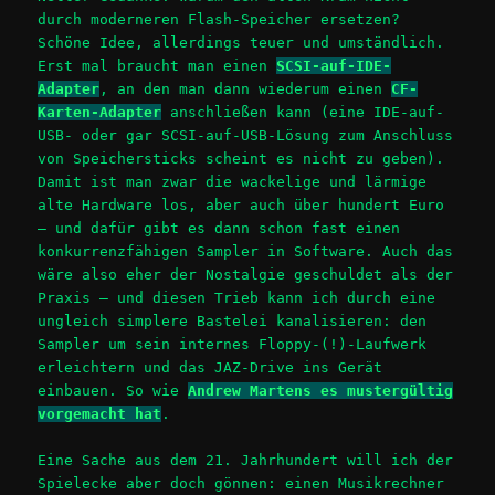
durch moderneren Flash-Speicher ersetzen?
Schöne Idee, allerdings teuer und umständlich.
Erst mal braucht man einen
SCSI-auf-IDE-
Adapter
, an den man dann wiederum einen
CF-
Karten-Adapter
anschließen kann (eine IDE-auf-
USB- oder gar SCSI-auf-USB-Lösung zum Anschluss
von Speichersticks scheint es nicht zu geben).
Damit ist man zwar die wackelige und lärmige
alte Hardware los, aber auch über hundert Euro
– und dafür gibt es dann schon fast einen
konkurrenzfähigen Sampler in Software. Auch das
wäre also eher der Nostalgie geschuldet als der
Praxis – und diesen Trieb kann ich durch eine
ungleich simplere Bastelei kanalisieren: den
Sampler um sein internes Floppy-(!)-Laufwerk
erleichtern und das JAZ-Drive ins Gerät
einbauen. So wie
Andrew Martens es mustergültig
vorgemacht hat
.
Eine Sache aus dem 21. Jahrhundert will ich der
Spielecke aber doch gönnen: einen Musikrechner