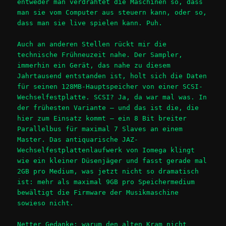
entweder man verdrahtet die Maschinen so, dass
man sie vom Computer aus steuern kann, oder so,
dass man sie live spielen kann. Puh.
Auch an anderen Stellen rückt mir die
technische Frühneuzeit nahe. Der Sampler,
immerhin ein Gerät, das nahe zu diesem
Jahrtausend entstanden ist, holt sich die Daten
für seinen 128MB-Hauptspeicher von einer SCSI-
Wechselfestplatte. SCSI? Ja, da war mal was. In
der frühesten Variante – und das ist die, die
hier zum Einsatz kommt – ein 8 Bit breiter
Parallelbus für maximal 7 Slaves an einem
Master. Das antiquarische JAZ-
Wechselfestplattenlaufwerk von Iomega klingt
wie ein kleiner Düsenjäger und fasst gerade mal
2GB pro Medium, was jetzt nicht so dramatisch
ist: mehr als maximal 9GB pro Speichermedium
bewältigt die Firmware der Musikmaschine
sowieso nicht.
Netter Gedanke: warum den alten Kram nicht