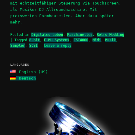
mit echtzeitfähiger Steuerung via Touchscreen,
als Musiker-DJ-Allroundmaschine. Mit
preiswerten Formbauteilen. Aber dazu später
mehr.
Posted in
Digitales Leben
,
Maschinelles
,
Retro Modding
|
Tagged
8-bit
,
E-MU Systems
,
ESI4000
,
Midi
,
Musik
,
Sampler
,
SCSI
|
Leave a reply
LANGUAGES
English (US)
Deutsch