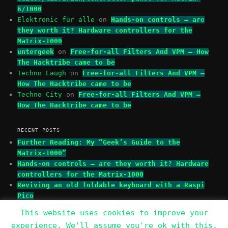
6/1000
Elektronic für alle
on
Hands-on controls – are
they worth it? Hardware controllers for the
Matrix-1000
untergeek
on
Free-for-all Filters And VPM – How
The Hacktribe came to be
Techno Laugh
on
Free-for-all Filters And VPM –
How The Hacktribe came to be
Techno City
on
Free-for-all Filters And VPM –
How The Hacktribe came to be
RECENT POSTS
Further Reading: My “Geek’s Guide to the
Matrix-1000”
Hands-on controls – are they worth it? Hardware
controllers for the Matrix-1000
Reviving an old foldable keyboard with a Raspi
Pico
This website uses cookies to improve your
experience. We'll assume you're ok with this,