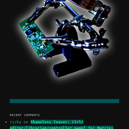
RECENT COMMENTS
ricky
on
Shameless Teaser: Ctrlr
editor/librarian/controller panel for Matrix-