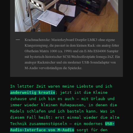
Krachmacherecke: Masterkeyboard Doepfer LMK3 ohne eigene
Klangerzeugung, die passiert in dem kleinen Rack: ein analog-fetter
Oberheim Matrix 1000 (ca. 1990) und ein E-Mu ESI4000 Sampler
mit hysterisch-historischer SCSI-Wechselfestplatte Iomega JAZ. Ein
analoger Rackmischer und ein moderner USB-Soundadapter von
M-Audio vervollständigen die Spielecke.
In letzter Zeit waren meine Liebste und ich
anderweitig kreativ
; jetzt ist die Kleine
zuhause und ich bin es auch – mit Urlaub und
immer wieder kleinen Ruhepausen, in denen die
Mädels schlafen und ich basteln kann. Was in
diesem Fall heißt: erst einmal wieder die alte
Technik zusammenstöpseln – ein modernes
USB-
Audio-Interface von M-Audio
sorgt für den