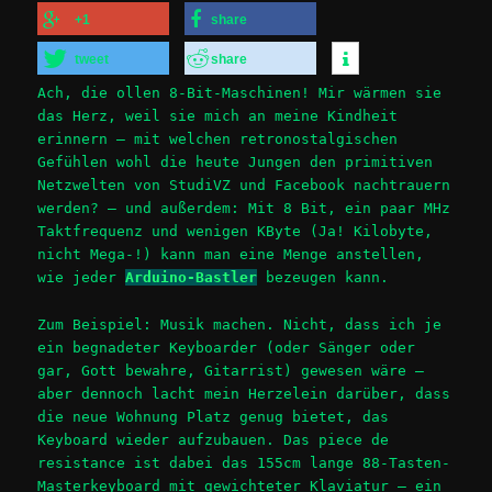
+1
share
tweet
share
Ach, die ollen 8-Bit-Maschinen! Mir wärmen sie
das Herz, weil sie mich an meine Kindheit
erinnern – mit welchen retronostalgischen
Gefühlen wohl die heute Jungen den primitiven
Netzwelten von StudiVZ und Facebook nachtrauern
werden? – und außerdem: Mit 8 Bit, ein paar MHz
Taktfrequenz und wenigen KByte (Ja! Kilobyte,
nicht Mega-!) kann man eine Menge anstellen,
wie jeder
Arduino-Bastler
bezeugen kann.
Zum Beispiel: Musik machen. Nicht, dass ich je
ein begnadeter Keyboarder (oder Sänger oder
gar, Gott bewahre, Gitarrist) gewesen wäre –
aber dennoch lacht mein Herzelein darüber, dass
die neue Wohnung Platz genug bietet, das
Keyboard wieder aufzubauen. Das piece de
resistance ist dabei das 155cm lange 88-Tasten-
Masterkeyboard mit gewichteter Klaviatur – ein