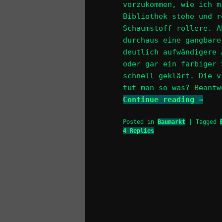
vorzukommen, wie ich m
Bibliothek stehe und r
Schaumstoff rollere. A
durchaus eine gangbare
deutlich aufwändigere 
oder gar ein farbiger 
schnell geklärt. Die v
tut man so was? Beantw
Continue reading
→
Posted in
Baumarkt
|
Tagged
4
Replies