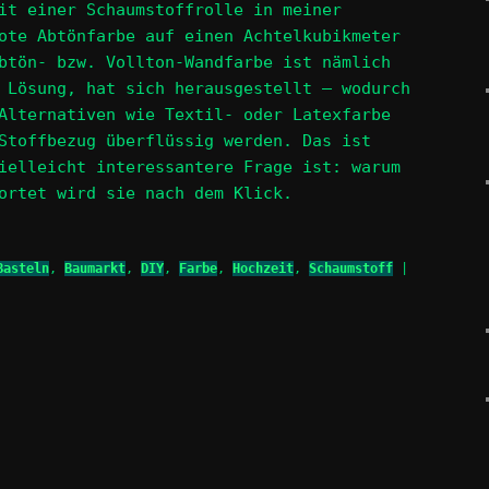
it einer Schaumstoffrolle in meiner
ote Abtönfarbe auf einen Achtelkubikmeter
btön- bzw. Vollton-Wandfarbe ist nämlich
 Lösung, hat sich herausgestellt – wodurch
Alternativen wie Textil- oder Latexfarbe
Stoffbezug überflüssig werden. Das ist
ielleicht interessantere Frage ist: warum
ortet wird sie nach dem Klick.
Basteln
,
Baumarkt
,
DIY
,
Farbe
,
Hochzeit
,
Schaumstoff
|