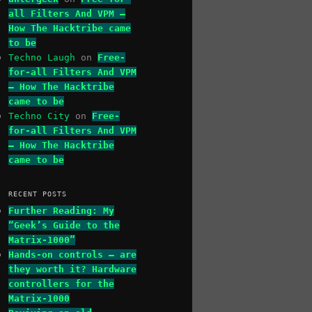
all Filters And VPM –
How The Hacktribe came
to be
Techno Laugh
on
Free-
for-all Filters And VPM
– How The Hacktribe
came to be
Techno City
on
Free-
for-all Filters And VPM
– How The Hacktribe
came to be
RECENT POSTS
Further Reading: My
“Geek’s Guide to the
Matrix-1000”
Hands-on controls – are
they worth it? Hardware
controllers for the
Matrix-1000