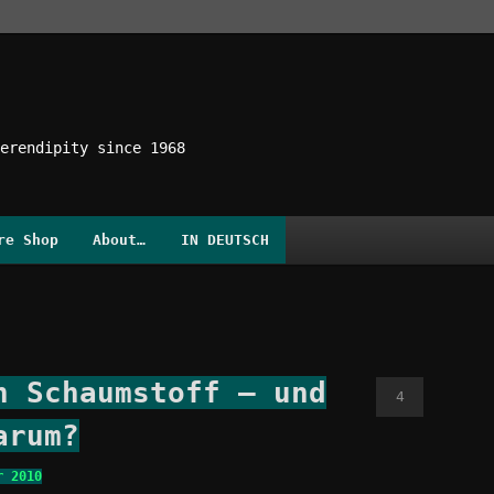
erendipity since 1968
re Shop
About…
IN DEUTSCH
h Schaumstoff – und
4
arum?
r 2010