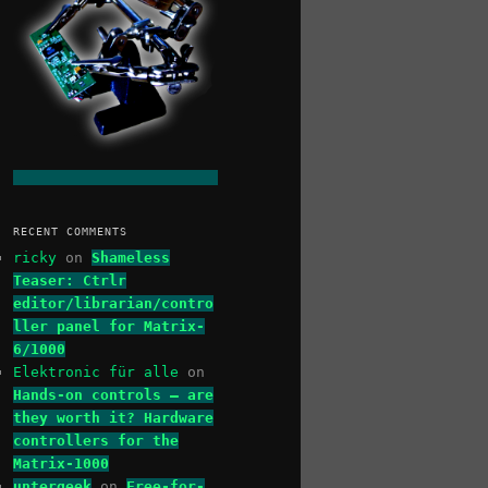
RECENT COMMENTS
ricky
on
Shameless
Teaser: Ctrlr
editor/librarian/contro
ller panel for Matrix-
6/1000
Elektronic für alle
on
Hands-on controls – are
they worth it? Hardware
controllers for the
Matrix-1000
untergeek
on
Free-for-