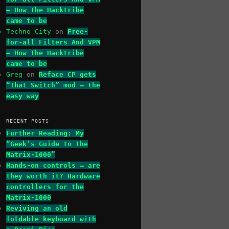
– How The Hacktribe
came to be
Techno City
on
Free-
for-all Filters And VPM
– How The Hacktribe
came to be
Greg
on
Reface CP gets
“That Switch” mod – the
easy way
RECENT POSTS
Further Reading: My
“Geek’s Guide to the
Matrix-1000”
Hands-on controls – are
they worth it? Hardware
controllers for the
Matrix-1000
Reviving an old
foldable keyboard with