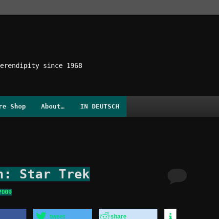
erendipity since 1968
re Shop
About…
IN DEUTSCH
n: Star Trek
2009
tweet
share