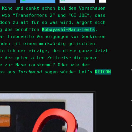
 Kino und denkt schon bei den Vorschauen
wie “Transformers 2” und “GI JOE”, dass
doch zu alt für so was wird, ärgert sich
ng des berühmten
Kobayashi-Maru-Tests
,
ar liebevolle Verneigungen vor Geekismen
nden mit einem merkwürdig gemischten
in ich der einzige, dem diese ganze Jetzt-
e-der-guten-alten-Zeitreise-die-ganze-
e zur Nase rauskommt? Oder wie der
ess aus
Torchwood
sagen würde: Let’s
RETCON