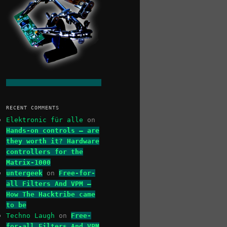
RECENT COMMENTS
Elektronic für alle
on
Hands-on controls – are
they worth it? Hardware
controllers for the
Matrix-1000
untergeek
on
Free-for-
all Filters And VPM –
How The Hacktribe came
to be
Techno Laugh
on
Free-
for-all Filters And VPM