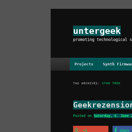
Skip
Skip
to
to
primary
secondary
untergeek
content
content
promoting technological s
Main
Projects
Synth Firmwa
menu
TAG ARCHIVES:
STAR TREK
Geekrezensio
Posted on
Saturday, 6. June 
+1
share