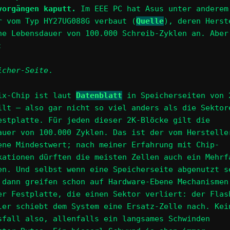
vorgängen kaputt.
Im EEE PC hat Asus unter anderem
r vom Typ HY27UG088G verbaut (
Quelle
), deren Herst
ne Lebensdauer von 100.000 Schreib-Zyklen an. Aber
:
icher-Seite
.
ix-Chip ist laut
Datenblatt
in Speicherseiten von 
ilt – also gar nicht so viel anders als die Sektor
estplatte. Für jeden dieser 2K-Blöcke gilt die
auer von 100.000 Zyklen. Das ist der vom Herstelle
ene Mindestwert; nach meiner Erfahrung mit Chip-
kationen dürften die meisten Zellen auch ein Mehrf
en. Und selbst wenn eine Speicherseite abgenutzt s
 dann greifen schon auf Hardware-Ebene Mechanismen
er Festplatte, die einen Sektor verliert: der Flas
ler schiebt dem System eine Ersatz-Zelle nach. Kei
sfall also, allenfalls ein langsames Schwinden