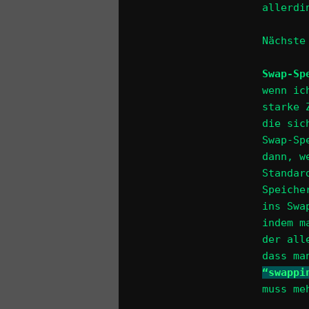
allerdi
Nächste
Swap-Sp
wenn ic
starke 
die sic
Swap-Sp
dann, w
Standar
Speiche
ins Swa
indem m
der all
dass ma
“swappi
muss me