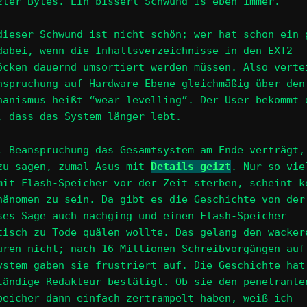
zter Bytes. Ein bisserl Schwund is eben immer.
dieser Schwund ist nicht schön; wer hat schon ein 
dabei, wenn die Inhaltsverzeichnisse in den EXT2-
öcken dauernd umsortiert werden müssen. Also verte
nspruchung auf Hardware-Ebene gleichmäßig über den
hanismus heißt “wear levelling”. Der User bekommt 
, dass das System länger lebt.
l Beanspruchung das Gesamtsystem am Ende verträgt,
zu sagen, zumal Asus mit
Details geizt
. Nur so vie
mit Flash-Speicher vor der Zeit sterben, scheint k
hänomen zu sein. Da gibt es die Geschichte von der
ses Sage auch nachging und einen Flash-Speicher
tisch zu Tode quälen wollte. Das gelang den wacker
uren nicht; nach 16 Millionen Schreibvorgängen auf
ystem gaben sie frustriert auf. Die Geschichte hat
tändige Redakteur bestätigt. Ob sie den penetrante
peicher dann einfach zertrampelt haben, weiß ich