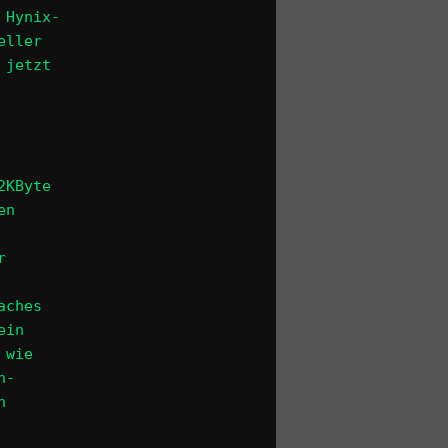
 Hynix-
eller
 jetzt
2KByte
en
r
aches
ein
 wie
h-
n