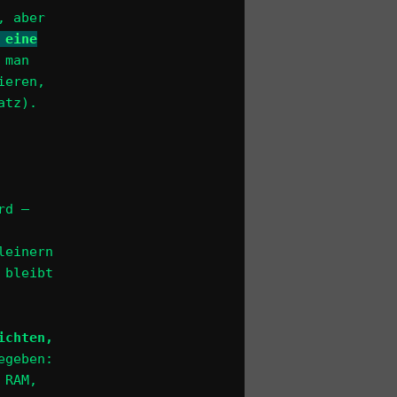
, aber
 eine
 man
ieren,
atz).
rd –
leinern
 bleibt
ichten,
egeben:
 RAM,