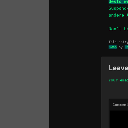
desto w
Suspend
andere 
Don’t b
This entr
Swap
by
u
Leav
Your ema
Commen