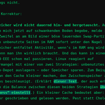
ngs nicht.
 Korrektur:
eicher wird nicht dauernd hin- und hergetauscht.
A
h mich jetzt auf schwankenden Boden begebe, melde 
Zweifel an am Bild einer böse lauernden Swap-Parti
h unbenutzte Seiten im RAM sofort unter den Nagel 
eicher entfaltet Aktivität, wenn’s im RAM eng wird
enn man ihn wirklich braucht. Und das kann in eine
d-EEE schon mal passieren. Linux reagiert auf
rmangel mit einer von zwei Strategien: unbenutztes
p-Depot auslagern – oder Speicher sparen. Zum Beis
an den Cache kleiner machen, den Zwischenspeicher 
es beschleunigt. (Erklärt
dieser Text
, der auch er
n die Balance zwischen diesen beiden Strategien
üb
ness” einstellt
.) Ein kleiner Cache bedeutet aber:
hr geschrieben und gelesen werden. Pest statt Chol