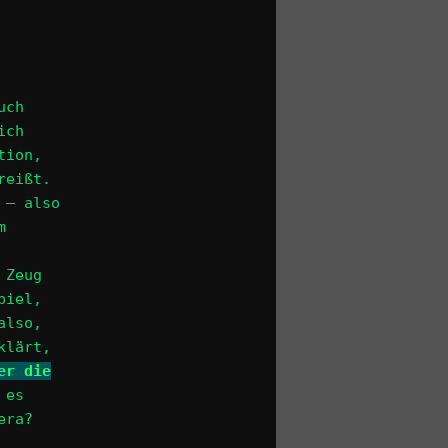
uch
ich
tion,
reißt.
 – also
m
 Zeug
piel,
also,
klärt,
er die
 es
era?