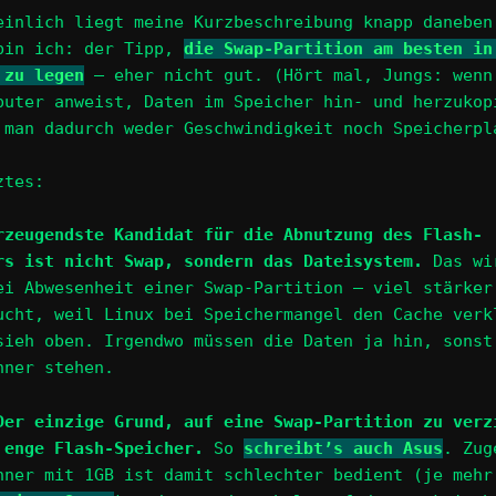
einlich liegt meine Kurzbeschreibung knapp daneben
bin ich: der Tipp,
die Swap-Partition am besten in
 zu legen
– eher nicht gut. (Hört mal, Jungs: wenn
puter anweist, Daten im Speicher hin- und herzukop
 man dadurch weder Geschwindigkeit noch Speicherpl
ztes:
rzeugendste Kandidat für die Abnutzung des Flash-
rs ist nicht Swap, sondern das Dateisystem.
Das wi
ei Abwesenheit einer Swap-Partition – viel stärker
ucht, weil Linux bei Speichermangel den Cache verk
sieh oben. Irgendwo müssen die Daten ja hin, sonst
hner stehen.
Der einzige Grund, auf eine Swap-Partition zu verz
 enge Flash-Speicher.
So
schreibt’s auch Asus
. Zug
hner mit 1GB ist damit schlechter bedient (je mehr