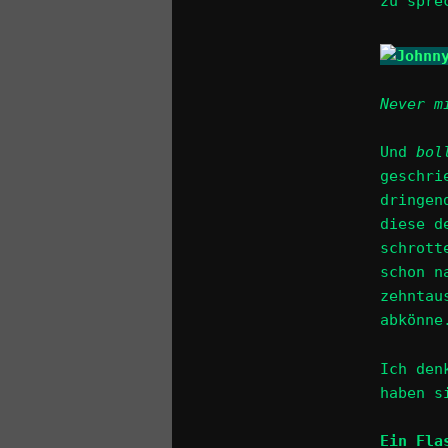
zu spre
Never m
Und
bol
geschri
dringen
diese d
schrott
schon 
zehntau
abkönne
Ich den
haben s
Ein Fla