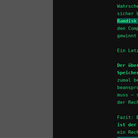
Wahrsch
sicher 
Ramdisk
den Com
gewinnt
Ein Let
Der übe
Speiche
zumal b
beanspr
muss – 
der Rec
Fazit:
ist der
ein Rec