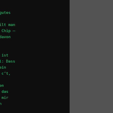
gutes
ilt man
 Chip –
davon
 ist
l: Dass
ein
 c’t,
en
 das
 mir
n