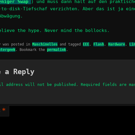
eniger Swap
) und muss dann halt auf den praktisch
-to-disk-Tiefschaf verzichten. Aber das ist ja ein
Abwägung.
elieve the hype. Never mind the bollocks.
y was posted in
Maschinelles
and tagged
EEE
,
Flash
,
Hardware
,
Li
ntergeek
. Bookmark the
permalink
.
e a Reply
il address will not be published.
Required fields are m
*
t