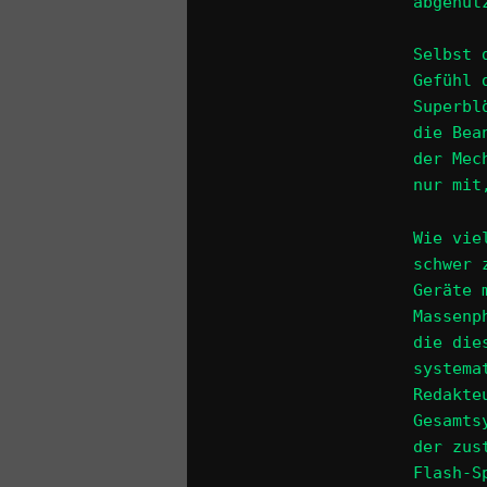
abgenut
Selbst 
Gefühl 
Superbl
die Bea
der Mec
nur mit
Wie vie
schwer 
Geräte 
Massenp
die die
systema
Redakte
Gesamts
der zus
Flash-S