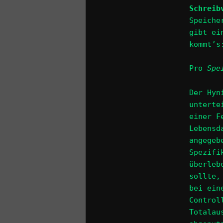
Schreib
Speiche
gibt ei
kommt’s
Pro
Spe
Der Hyn
unterte
einer F
Lebensd
angegeb
Spezifi
überleb
sollte,
bei ein
Control
Totalau