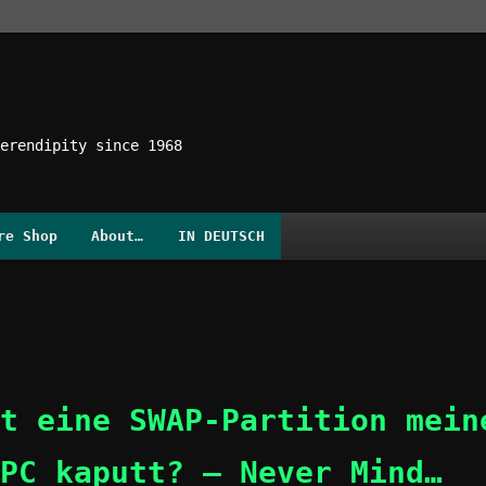
erendipity since 1968
re Shop
About…
IN DEUTSCH
t eine SWAP-Partition mein
PC kaputt? – Never Mind…