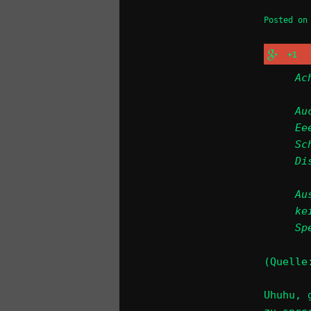
Posted o
+1
Ac
Au
Ee
Sc
Di
Au
ke
Sp
(Quell
Uhuhu, 