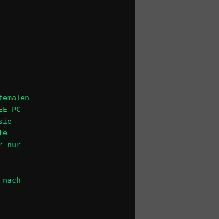
temalen
EE-PC
sie
ie
r nur
 nach