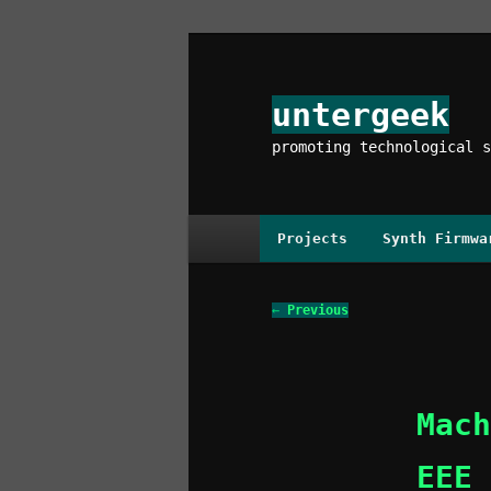
Skip
to
primary
untergeek
content
promoting technological s
Main
Projects
Synth Firmwa
menu
Post
←
Previous
navigation
Mach
EEE 