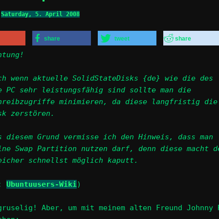
n
Saturday, 5. April 2008
share
tweet
share
htung!
ch wenn aktuelle SolidStateDisks {de} wie die des
e PC sehr leistungsfähig sind sollte man die
hreibzugriffe minimieren, da diese langfristig die
sk zerstören.
s diesem Grund vermisse ich den Hinweis, dass man
ine Swap Partition nutzen darf, denn diese macht d
eicher schnellst möglich kaputt.
e:
Ubuntuusers-Wiki
)
gruselig! Aber, um mit meinem alten Freund Johnny 