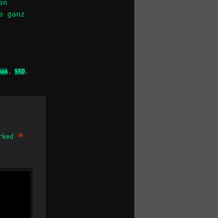
en
e ganz
nux
,
SSD
,
*
arked