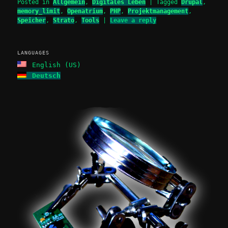
Posted in
Allgemein
,
Digitales Leben
|
Tagged
Drupal
,
memory_limit
,
Openatrium
,
PHP
,
Projektmanagement
,
Speicher
,
Strato
,
Tools
|
Leave a reply
LANGUAGES
English (US)
Deutsch