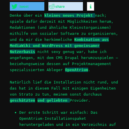
tweet
share
Denke über ein
kleines neues Projekt
nach;
spiele dafür derzeit mit Möglichkeiten herum,
Redaktionen (und ähnliche Kleinstorganismen)
mithilfe von sozialer Software zu organisieren,
und da mir die herkömmliche
Kombination aus
MediaWiki und WordPress mit gemeinsamer
Nutzerbasis
nicht sexy genug war, habe ich
angefangen, mit dem CMS Drupal herumzuspielen –
beziehungsweise dessen auf Projektmanagement
spezialisierten Ableger
OpenAtrium
.
Natürlich lief die Installation nicht rund, und
das hat in diesem Fall mit einigen Eigenheiten
von Strato zu tun, meinem sonst durchaus
geschätzten
und geliebten
Provider.
Der erste Schritt war einfach: Das
OpenAtrium-Installationspaket
heruntergeladen und in ein Verzeichnis auf