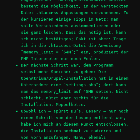
besteht die Möglichkeit, in der versteckten
Datei
.htaccess
Anpassungen vorzunehmen. Zu
der kursieren einige Tipps im Netz; man
solle Verschiedenes auskommentieren oder
sie ganz löschen. Dass das nötig ist, kann
ich nicht bestätigen; Fakt ist aber: Trage
ich in die .htaccess-Datei die Anweisung
“memory_limit = ’64M’;” ein, produziert der
PHP-Interpreter nur noch Fehler.
Der nächste Schritt war, dem Programm
selbst mehr Speicher zu geben: Die
OpenAtrium/Drupal-Installation hat in einem
Unterordner eine “settings.php”; dort kann
man das memory_limit auf 48MB setzen. Nicht
schlecht, nützt aber nichts für die
Installation. Moppelkotze.
Obwohl ich – spürst Du’s, Leser? – nur noch
einen Schritt von der Lösung entfernt war,
habe ich mich an diesem Punkt entschlossen,
die Installation nochmal zu radieren und
von vorn anzufangen. Nanu, ehemals