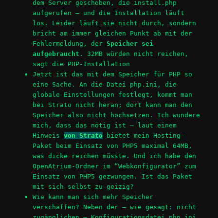
dem Server geschoben, die install.php
aufgerufen – und die Installation läuft
los. Leider läuft sie nicht durch, sondern
bricht am immer gleichen Punkt ab mit der
Fehlermeldung, der
Speicher sei
aufgebraucht
. 32MB würden nicht reichen,
sagt die PHP-Installation
Jetzt ist das mit dem Speicher für PHP so
eine Sache. An die Datei php.ini, die
globale Einstellungen festlegt, kommt man
bei Strato nicht heran; dort kann man den
Speicher also nicht hochsetzen. Ich wundere
mich, dass das nötig ist – laut einem
Hinweis
von Strato
bietet mein Hosting-
Paket beim Einsatz von PHP5 maximal 64MB,
was dicke reichen müsste. Und ich habe den
OpenAtrium-Ordner im “Webkonfigurator” zum
Einsatz von PHP5 gezwungen. Ist das Paket
mit sich selbst zu geizig?
Wie kann man sich mehr Speicher
verschaffen? Neben der – wie gesagt: nicht
zugänglichen – Konfigurationsdatei php.ini