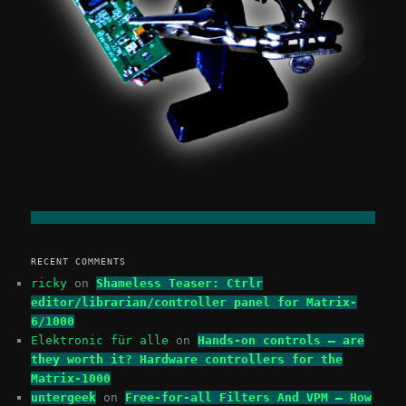
RECENT COMMENTS
ricky
on
Shameless Teaser: Ctrlr
editor/librarian/controller panel for Matrix-
6/1000
Elektronic für alle
on
Hands-on controls – are
they worth it? Hardware controllers for the
Matrix-1000
untergeek
on
Free-for-all Filters And VPM – How