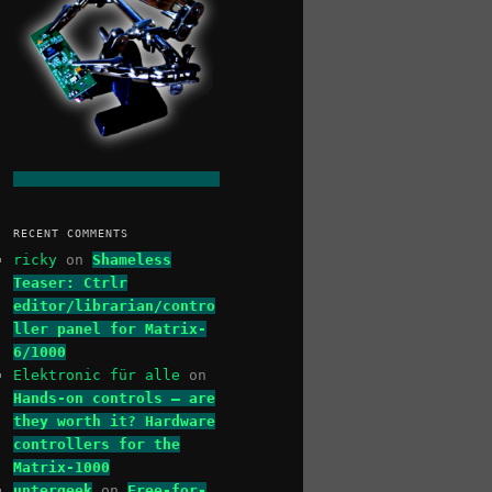
RECENT COMMENTS
ricky
on
Shameless
Teaser: Ctrlr
editor/librarian/contro
ller panel for Matrix-
6/1000
Elektronic für alle
on
Hands-on controls – are
they worth it? Hardware
controllers for the
Matrix-1000
untergeek
on
Free-for-