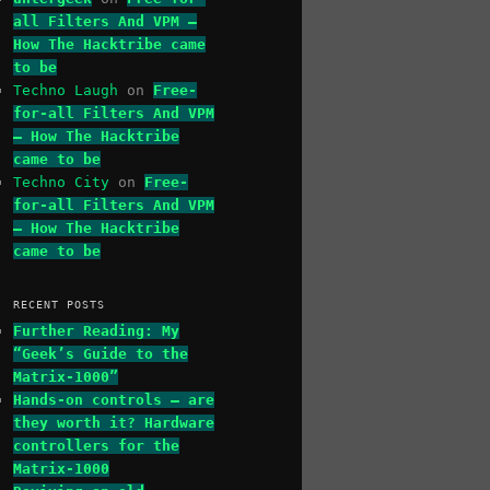
all Filters And VPM –
How The Hacktribe came
to be
Techno Laugh
on
Free-
for-all Filters And VPM
– How The Hacktribe
came to be
Techno City
on
Free-
for-all Filters And VPM
– How The Hacktribe
came to be
RECENT POSTS
Further Reading: My
“Geek’s Guide to the
Matrix-1000”
Hands-on controls – are
they worth it? Hardware
controllers for the
Matrix-1000