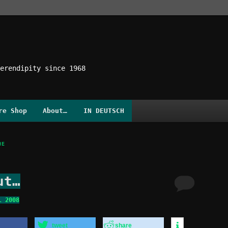
erendipity since 1968
re Shop
About…
IN DEUTSCH
HE
ut…
l 2008
tweet
share