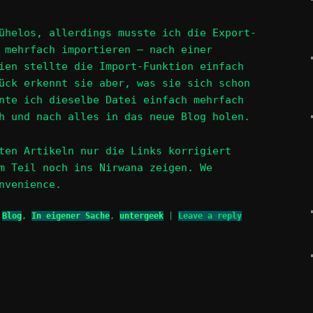
ühelos, allerdings musste ich die Export-
 mehrfach importieren – nach einer
ien stellte die Import-Funktion einfach
ück erkennt sie aber, was sie sich schon
nte ich dieselbe Datei einfach mehrfach
h und nach alles in das neue Blog holen.
ten Artikeln nur die Links korrigiert
m Teil noch ins Nirwana zeigen. We
nvenience.
Blog
,
In eigener Sache
,
untergeek
|
Leave a reply