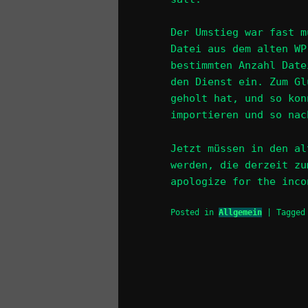
Der Umstieg war fast m
Datei aus dem alten WP
bestimmten Anzahl Date
den Dienst ein. Zum Gl
geholt hat, und so kon
importieren und so nac
Jetzt müssen in den al
werden, die derzeit zu
apologize for the inco
Posted in
Allgemein
|
Tagged