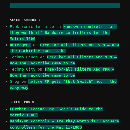
RECENT COMMENTS
Elektronic für alle
on
Hands-on controls – are
they worth it? Hardware controllers for the
Matrix-1000
untergeek
on
Free-for-all Filters And VPM – How
The Hacktribe came to be
Techno Laugh
on
Free-for-all Filters And VPM –
How The Hacktribe came to be
Techno City
on
Free-for-all Filters And VPM –
How The Hacktribe came to be
Greg
on
Reface CP gets “That Switch” mod – the
easy way
RECENT POSTS
Further Reading: My “Geek’s Guide to the
Matrix-1000”
Hands-on controls – are they worth it? Hardware
controllers for the Matrix-1000