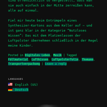
sind offensichtlich so hergestellt, dass man
sie auch einfach in der Mitte zerreißen kann,
alle auf einmal.
Fiel mir heute beim Entrümpeln eines
Synthesizer-Kartons aus dem Keller auf – und
ist ganz klar in der Kategorie “Nutzloses
Wissen”: Das mit dem Platzenlassen der
Luftpolster übernehmen schließlich in der Regel
meine Kinder.
Posted in
Digitales Leben
,
Musik
|
Tagged
Füllmaterial
,
Luftkissen
,
Luftpolsterfolie
,
Thomann
,
Transportverpackung
|
Leave a reply
LANGUAGES
English (US)
Deutsch