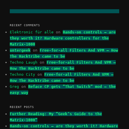
RECENT COMMENTS
Elektronic für alle
on
Hands-on controls – are
they worth it? Hardware controllers for the
Matrix-1000
untergeek
on
Free-for-all Filters And VPM – How
The Hacktribe came to be
Techno Laugh
on
Free-for-all Filters And VPM –
How The Hacktribe came to be
Techno City
on
Free-for-all Filters And VPM –
How The Hacktribe came to be
Greg
on
Reface CP gets “That Switch” mod – the
easy way
RECENT POSTS
Further Reading: My “Geek’s Guide to the
Matrix-1000”
Hands-on controls – are they worth it? Hardware