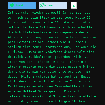
tweet
share
Ist es schon wieder so weit? Ja, es ist, auch
wenn ich es beim Blick in die leere Halle 26
kaum glauben kann. Halle 26 – das war früher
mal der lauteste Ort Hannovers, hier schallten
die Mobiltelefon-Hersteller gegeneinander an.
Aber die sind lang schon nicht mehr da, nur ein
paar Hersteller aus Fernost wie HTC oder LG
stellen ihre neuen Schätzchen aus, und auch die
E-Plusse, Otwos und Vodafones dieser Welt sind
deutlich zurückhaltender geworden. Nicht zu
reden von der T-Elekom: Die hat früher mit
ihrer Pressekonferenz die Cebit quasi eröffnet;
der erste Termin vor allen anderen, aber mit
dieser Platzhirscherei hat es auch ein Ende;
statt dessen veranstaltet sie am Tag vor der
Eröffnung einen absurden Terminbattle mit dem
anderen Halle-4-Schwergewicht Microsoft.
Telekom-Business-PK und Microsoft-PK parallel –
und beides, wenn ich den Kollegen Glauben