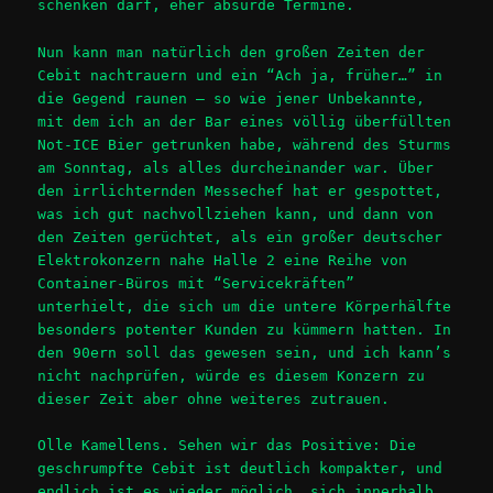
schenken darf, eher absurde Termine.
Nun kann man natürlich den großen Zeiten der
Cebit nachtrauern und ein “Ach ja, früher…” in
die Gegend raunen – so wie jener Unbekannte,
mit dem ich an der Bar eines völlig überfüllten
Not-ICE Bier getrunken habe, während des Sturms
am Sonntag, als alles durcheinander war. Über
den irrlichternden Messechef hat er gespottet,
was ich gut nachvollziehen kann, und dann von
den Zeiten gerüchtet, als ein großer deutscher
Elektrokonzern nahe Halle 2 eine Reihe von
Container-Büros mit “Servicekräften”
unterhielt, die sich um die untere Körperhälfte
besonders potenter Kunden zu kümmern hatten. In
den 90ern soll das gewesen sein, und ich kann’s
nicht nachprüfen, würde es diesem Konzern zu
dieser Zeit aber ohne weiteres zutrauen.
Olle Kamellens. Sehen wir das Positive: Die
geschrumpfte Cebit ist deutlich kompakter, und
endlich ist es wieder möglich, sich innerhalb