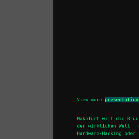
View more
presentation
Makefurt will die Brüc
der wirklichen Welt – 
Hardware-Hacking oder 