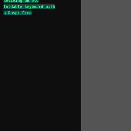
Reviving an old
foldable keyboard with
a Raspi Pico