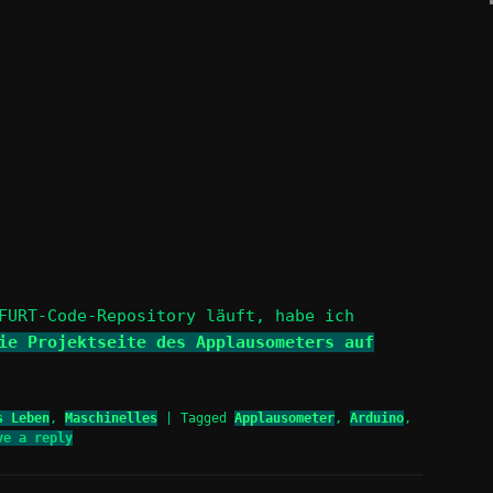
FURT-Code-Repository läuft, habe ich
ie Projektseite des Applausometers auf
s Leben
,
Maschinelles
|
Tagged
Applausometer
,
Arduino
,
ve a reply