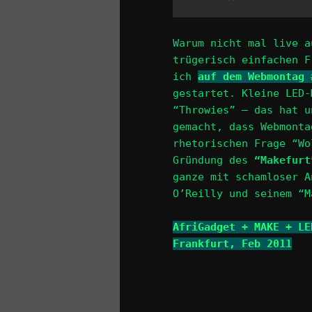
Warum nicht mal live a
trügerisch einfachen F
ich
auf dem Webmontag 
gestartet. Kleine LED-
“Throwies” – das hat u
gemacht, dass Webmonta
rhetorischen Frage “Wo
Gründung des
“Makefurt
ganze mit schamloser A
O’Reilly und seinem “M
AfriGadget + MAKE + LE
Frankfurt, Feb 2011