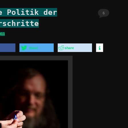
e Politik der
6
rschritte
011
tweet
share