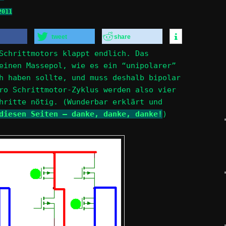
2011
tweet
share
Schrittmotors klappt endlich. Das
einen Massepol, wie es ein “unipolarer”
h haben sollte, und muss deshalb bipolar
ro Schrittmotor-Zyklus werden also vier
hritte nötig. (Wunderbar erklärt und
diesen Seiten – danke, danke, danke!
)