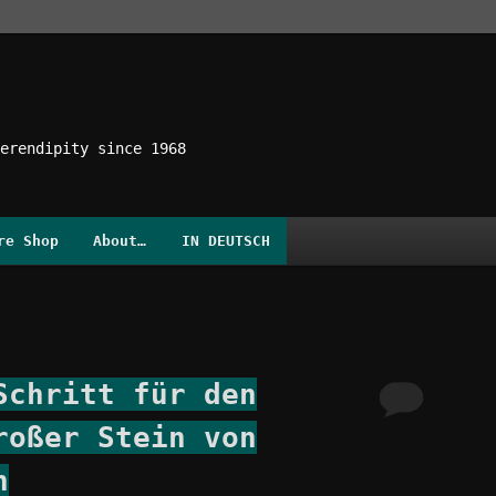
erendipity since 1968
re Shop
About…
IN DEUTSCH
Schritt für den
roßer Stein von
n