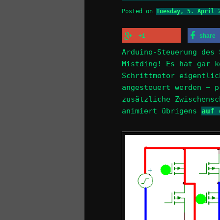
Posted on
Tuesday, 5. April 
+1
share
Arduino-Steuerung des 
Mistding! Es hat gar k
Schrittmotor eigentlic
angesteuert werden – p
zusätzliche Zwischensc
animiert übrigens
auf 