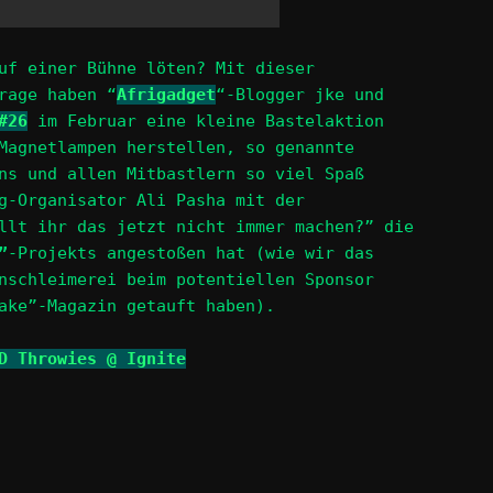
uf einer Bühne löten? Mit dieser
rage haben “
Afrigadget
“-Blogger jke und
#26
im Februar eine kleine Bastelaktion
Magnetlampen herstellen, so genannte
ns und allen Mitbastlern so viel Spaß
g-Organisator Ali Pasha mit der
llt ihr das jetzt nicht immer machen?” die
”
-Projekts angestoßen hat (wie wir das
nschleimerei beim potentiellen Sponsor
ake”-Magazin getauft haben).
D Throwies @ Ignite