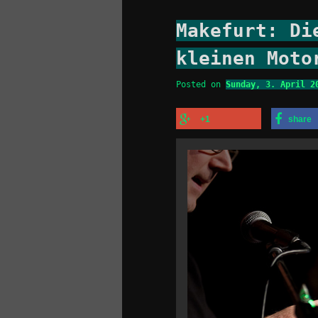
Makefurt: Di
kleinen Moto
Posted on
Sunday, 3. April 2
+1
share