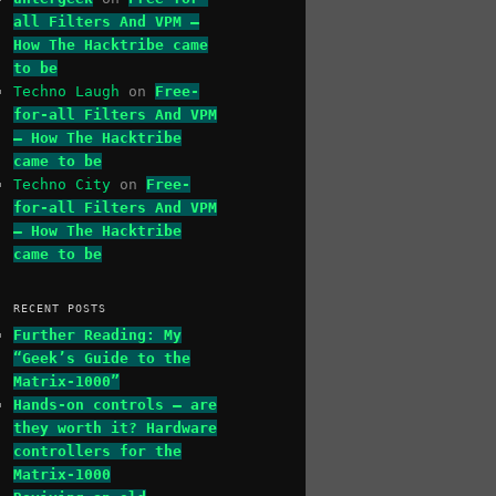
all Filters And VPM –
How The Hacktribe came
to be
Techno Laugh
on
Free-
for-all Filters And VPM
– How The Hacktribe
came to be
Techno City
on
Free-
for-all Filters And VPM
– How The Hacktribe
came to be
RECENT POSTS
Further Reading: My
“Geek’s Guide to the
Matrix-1000”
Hands-on controls – are
they worth it? Hardware
controllers for the
Matrix-1000