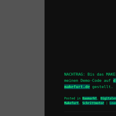
NACHTRAG: Bis das MAKE
meinen Demo-Code auf
d
makefurt.de
gestellt.
Posted in
Baumarkt
,
Digitale
Makefurt
,
Schrittmotor
|
Lea