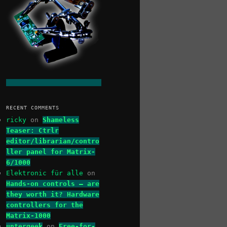
RECENT COMMENTS
ricky
on
Shameless
Teaser: Ctrlr
editor/librarian/contro
ller panel for Matrix-
6/1000
Elektronic für alle
on
Hands-on controls – are
they worth it? Hardware
controllers for the
Matrix-1000
untergeek
on
Free-for-