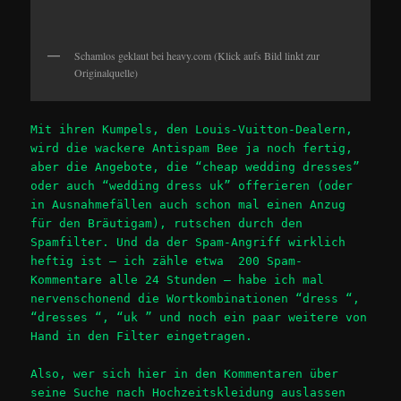
Schamlos geklaut bei heavy.com (Klick aufs Bild linkt zur
Originalquelle)
Mit ihren Kumpels, den Louis-Vuitton-Dealern,
wird die wackere Antispam Bee ja noch fertig,
aber die Angebote, die “cheap wedding dresses”
oder auch “wedding dress uk” offerieren (oder
in Ausnahmefällen auch schon mal einen Anzug
für den Bräutigam), rutschen durch den
Spamfilter. Und da der Spam-Angriff wirklich
heftig ist – ich zähle etwa 200 Spam-
Kommentare alle 24 Stunden – habe ich mal
nervenschonend die Wortkombinationen “dress “,
“dresses “, “uk ” und noch ein paar weitere von
Hand in den Filter eingetragen.
Also, wer sich hier in den Kommentaren über
seine Suche nach Hochzeitskleidung auslassen