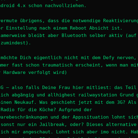
ndroid 4.x schon nachvollziehen.
vermute übrigens, dass die notwendige Reaktivierun
er Einstellung nach einem Reboot Absicht ist.
samerweise bleibt aber Bluetooth selber aktiv (auf
 zumindest).
 möchte Dich eigentlich nicht mit dem Defy nerven,
mmer fast schon traumatisch erscheint, wenn man mi
r Hardware verfolgt wird)
3G – also falls Deine Frau hier mitliest: das Teil
lich abgängig und allhighest railwaystation Grund 
einen Neukauf. Was geschieht jetzt mit dem 3G? Als
-Radio für die Küche? Aufgrund der
warebeschränkungen und der Appssituation lohnt sic
 sonst nur ein Jailbreak, oder? Dieses alternative
 ich mir angeschaut. Lohnt sich aber imo nicht. Ha