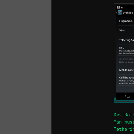
Des Rät
Man mus
Tetheri