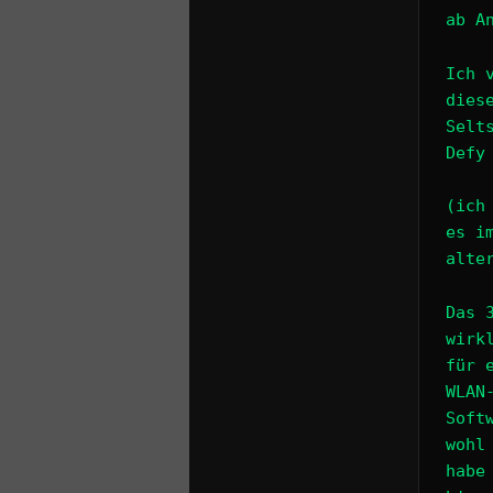
ab A
Ich 
dies
Selt
Defy
(ich
es i
alte
Das 
wirk
für 
WLAN
Soft
wohl
habe