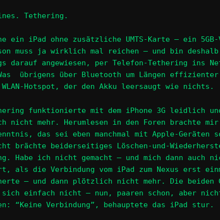
ines. Tethering.
ne ein iPad ohne zusätzliche UMTS-Karte – ein 5GB-
son muss ja wirklich mal reichen – und bin deshalb
gs darauf angewiesen, per Telefon-Tethering ins Ne
Was übrigens über Bluetooth um Längen effizienter
 WLAN-Hotspot, der den Akku leersaugt wie nichts.
hering funktionierte mit dem iPhone 3G leidlich un
ch nicht mehr. Herumlesen in den Foren brachte mir
enntnis, das sei eben manchmal mit Apple-Geräten s
cht brächte beiderseitiges Löschen-und-Wiederherst
ng. Habe ich nicht gemacht – und mich dann auch ni
rt, als die Verbindung vom iPad zum Nexus erst ein
nerte – und dann plötzlich nicht mehr. Die beiden 
 sich einfach nicht – nun, paaren schon, aber nich
en: “Keine Verbindung”, behauptete das iPad stur.