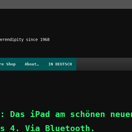
erendipity since 1968
re Shop
About…
IN DEUTSCH
: Das iPad am schönen neue
s 4. Via Bluetooth.