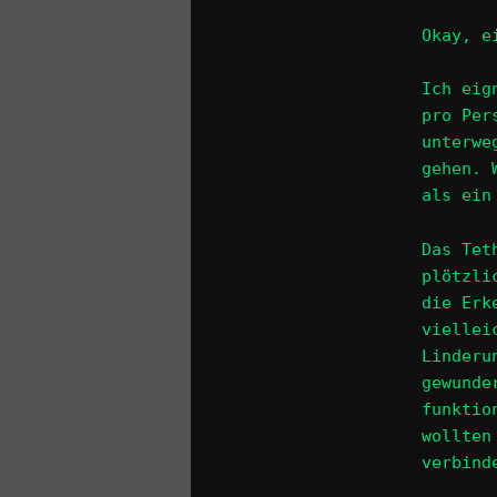
Okay, e
Ich eig
pro Per
unterwe
gehen. 
als ein
Das Tet
plötzli
die Erk
viellei
Linderu
gewunde
funktio
wollten
verbind