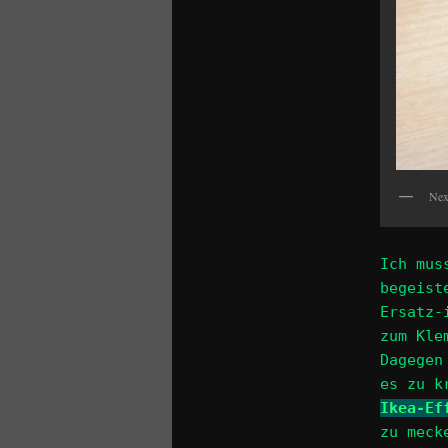
Nex
Ich mus
begeist
Ersatz-
zum Kle
Dagegen
es zu k
Ikea-Ef
zu meck