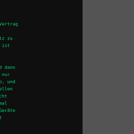
Vertrag
tz zu
 ist
d dann
 nur
o, und
ellen
cht
mal
Geräte
t