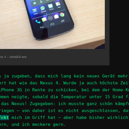
us 4 – ziemlich neu
s ja zugeben, dass mich lang kein neues Gerät mehr
ert hat wie das Nexus 4. Wurde ja auch höchste Zei
iPhone 3G in Rente zu schicken, bei dem der Home-K
mmen neigte, sobald die Temperatur unter 15 Grad f
 das Nexus! Zugegeben: ich musste ganz schön kämpf
riegen – von daher ist es nicht ausgeschlossen, da
fekt
mich im Griff hat – aber habe bisher wirklich
ern, und ich meckere gern.