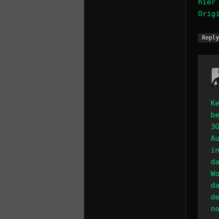
hier
Orig
Repl
K
b
3
A
i
d
W
d
d
n