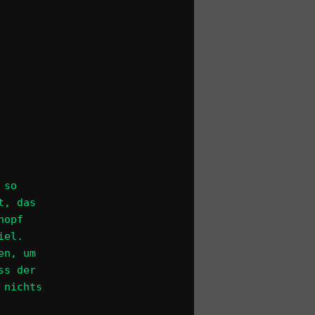
 so
t, das
nopf
iel.
en, um
ss der
 nichts