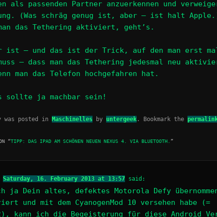
en als passenden Partner anzuerkennen und verweige
ung. (Was schräg genug ist, aber – ist halt Apple.
man das Tethering aktiviert, geht’s.
r ist – und das ist der Trick, auf den man erst ma
muss – dass man das Tethering jedesmal neu aktivie
enn man das Telefon hochgefahren hat.
s sollte ja machbar sein!
y was posted in
Maschinelles
by
untergeek
. Bookmark the
permalin
ON “
TIPP: DAS IPAD AM SCHÖNEN NEUEN NEXUS 4. VIA BLUETOOTH.
”
n
Saturday, 16. February 2013 at 13:57
said:
ch ja Dein altes, defektes Motorola Defy übernomme
riert und mit dem CyanogenMod 10 versehen habe (=
2), kann ich die Begeisterung für diese Android Ve