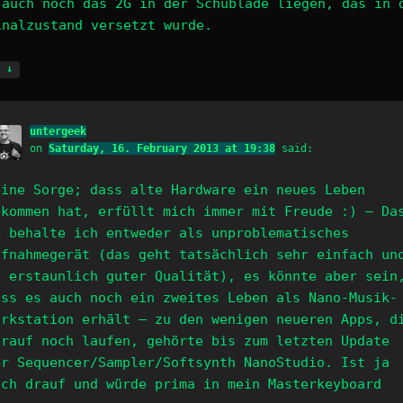
 auch noch das 2G in der Schublade liegen, das in 
inalzustand versetzt wurde.
↓
y
untergeek
on
Saturday, 16. February 2013 at 19:38
said:
eine Sorge; dass alte Hardware ein neues Leben
ekommen hat, erfüllt mich immer mit Freude :) – Da
G behalte ich entweder als unproblematisches
ufnahmegerät (das geht tatsächlich sehr einfach un
n erstaunlich guter Qualität), es könnte aber sein
ass es auch noch ein zweites Leben als Nano-Musik-
orkstation erhält – zu den wenigen neueren Apps, d
arauf noch laufen, gehörte bis zum letzten Update
er Sequencer/Sampler/Softsynth NanoStudio. Ist ja
och drauf und würde prima in mein Masterkeyboard