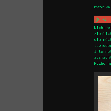
Posted o
+1
Nicht w
ziemlic
die möc
topmode
Interne
ausmach
Reihe n