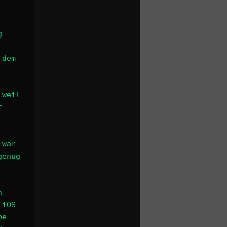
g
 dem
 weil
t
 war
genug
h
 iOS
be