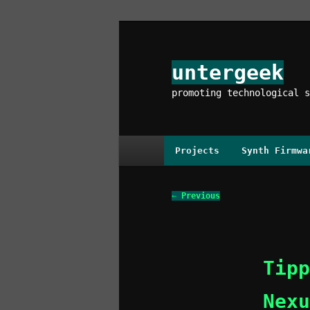
Skip
to
primary
untergeek
content
promoting technological s
Main
Projects
Synth Firmwa
menu
Post
←
Previous
navigation
Tipp
Nexu