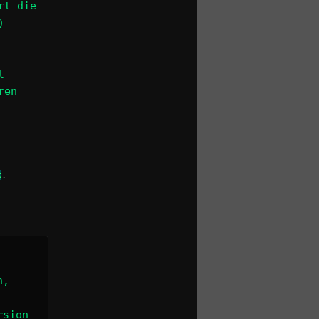
rt die
)
l
ren
k
.
n,
rsion