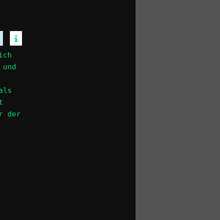
ich
 und
als
t
r der