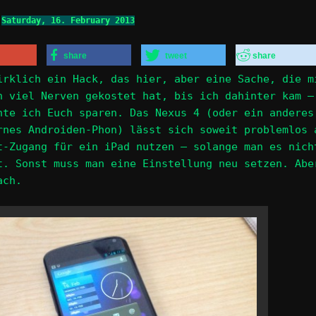
n
Saturday, 16. February 2013
share
tweet
share
irklich ein Hack, das hier, aber eine Sache, die m
h viel Nerven gekostet hat, bis ich dahinter kam –
hte ich Euch sparen. Das Nexus 4 (oder ein anderes
rnes Androiden-Phon) lässt sich soweit problemlos 
t-Zugang für ein iPad nutzen – solange man es nich
t. Sonst muss man eine Einstellung neu setzen. Abe
ach.