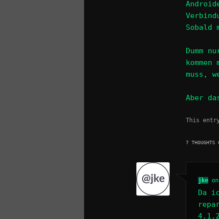
Android
Verbind
Sobald 
Dumm nu
kommen 
muss, w
Aber da
This entr
7 THOUGHTS 
jke
o
Da i
repa
4.1.