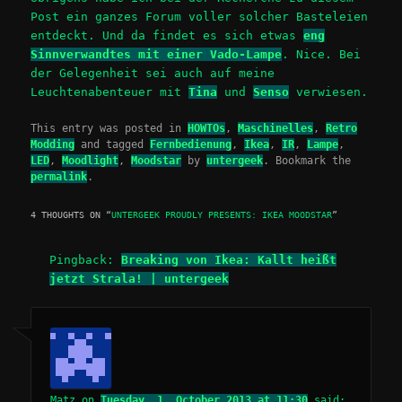
Post ein ganzes Forum voller solcher Basteleien
entdeckt. Und da findet es sich etwas
eng
Sinnverwandtes mit einer Vado-Lampe
. Nice. Bei
der Gelegenheit sei auch auf meine
Leuchtenabenteuer mit
Tina
und
Senso
verwiesen.
This entry was posted in
HOWTOs
,
Maschinelles
,
Retro
Modding
and tagged
Fernbedienung
,
Ikea
,
IR
,
Lampe
,
LED
,
Moodlight
,
Moodstar
by
untergeek
. Bookmark the
permalink
.
4 THOUGHTS ON “
UNTERGEEK PROUDLY PRESENTS: IKEA MOODSTAR
”
Pingback:
Breaking von Ikea: Kallt heißt
jetzt Strala! | untergeek
Matz
on
Tuesday, 1. October 2013 at 11:30
said: