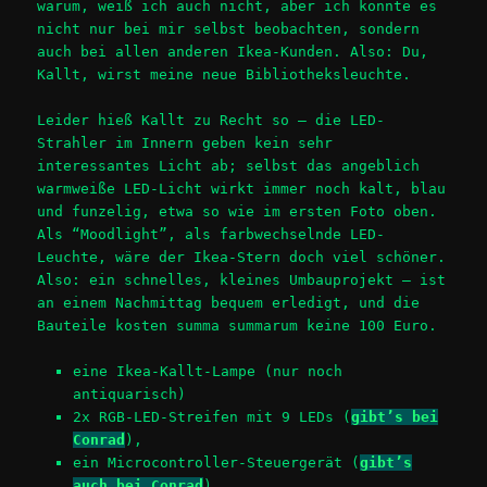
warum, weiß ich auch nicht, aber ich konnte es
nicht nur bei mir selbst beobachten, sondern
auch bei allen anderen Ikea-Kunden. Also: Du,
Kallt, wirst meine neue Bibliotheksleuchte.
Leider hieß Kallt zu Recht so – die LED-
Strahler im Innern geben kein sehr
interessantes Licht ab; selbst das angeblich
warmweiße LED-Licht wirkt immer noch kalt, blau
und funzelig, etwa so wie im ersten Foto oben.
Als “Moodlight”, als farbwechselnde LED-
Leuchte, wäre der Ikea-Stern doch viel schöner.
Also: ein schnelles, kleines Umbauprojekt – ist
an einem Nachmittag bequem erledigt, und die
Bauteile kosten summa summarum keine 100 Euro.
eine Ikea-Kallt-Lampe (nur noch
antiquarisch)
2x RGB-LED-Streifen mit 9 LEDs (
gibt’s bei
Conrad
),
ein Microcontroller-Steuergerät (
gibt’s
auch bei Conrad
),