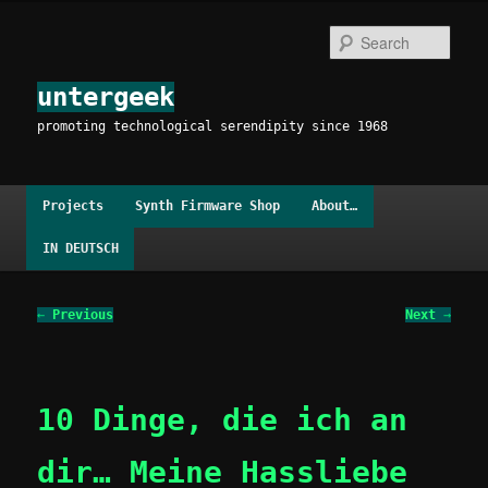
Skip
to
Sear
primary
content
untergeek
promoting technological serendipity since 1968
Main
Projects
Synth Firmware Shop
About…
menu
IN DEUTSCH
Post
←
Previous
Next
→
navigation
10 Dinge, die ich an
dir… Meine Hassliebe