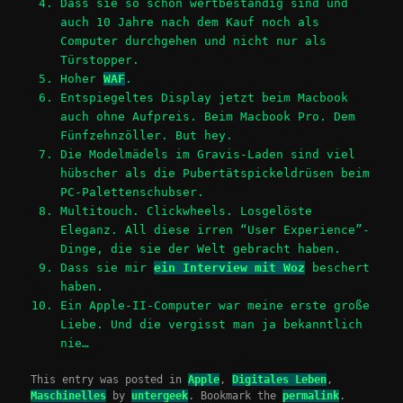
Dass sie so schön wertbeständig sind und
auch 10 Jahre nach dem Kauf noch als
Computer durchgehen und nicht nur als
Türstopper.
Hoher
WAF
.
Entspiegeltes Display jetzt beim Macbook
auch ohne Aufpreis. Beim Macbook Pro. Dem
Fünfzehnzöller. But hey.
Die Modelmädels im Gravis-Laden sind viel
hübscher als die Pubertätspickeldrüsen beim
PC-Palettenschubser.
Multitouch. Clickwheels. Losgelöste
Eleganz. All diese irren “User Experience”-
Dinge, die sie der Welt gebracht haben.
Dass sie mir
ein Interview mit Woz
beschert
haben.
Ein Apple-II-Computer war meine erste große
Liebe. Und die vergisst man ja bekanntlich
nie…
This entry was posted in
Apple
,
Digitales Leben
,
Maschinelles
by
untergeek
. Bookmark the
permalink
.