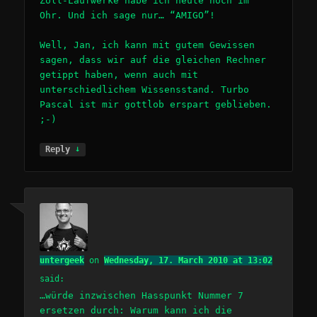
Zoll-Laufwerke habe ich heute noch im
Ohr. Und ich sage nur… “AMIGO”!
Well, Jan, ich kann mit gutem Gewissen
sagen, dass wir auf die gleichen Rechner
getippt haben, wenn auch mit
unterschiedlichem Wissensstand. Turbo
Pascal ist mir gottlob erspart geblieben.
;-)
↓
Reply
untergeek
on
Wednesday, 17. March 2010 at 13:02
said:
…würde inzwischen Hasspunkt Nummer 7
ersetzen durch: Warum kann ich die