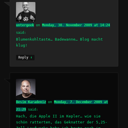
untergeek
on
Monday, 30. November 2009 at 14:24
said:
Blumenkohltaste… Badewanne… Blog macht
klug!
↓
Reply
Besim Karadeniz
on
Monday, 7. December 2009 at
21:29
said:
Hach, die Apple II im Kepler… wie sie
schön ratterten, das Geknatter der 5,25-