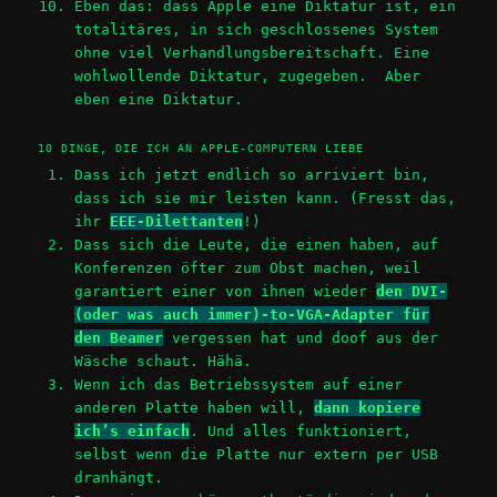
Eben das: dass Apple eine Diktatur ist, ein
totalitäres, in sich geschlossenes System
ohne viel Verhandlungsbereitschaft. Eine
wohlwollende Diktatur, zugegeben. Aber
eben eine Diktatur.
10 DINGE, DIE ICH AN APPLE-COMPUTERN LIEBE
Dass ich jetzt endlich so arriviert bin,
dass ich sie mir leisten kann. (Fresst das,
ihr
EEE-Dilettanten
!)
Dass sich die Leute, die einen haben, auf
Konferenzen öfter zum Obst machen, weil
garantiert einer von ihnen wieder
den DVI-
(oder was auch immer)-to-VGA-Adapter für
den Beamer
vergessen hat und doof aus der
Wäsche schaut. Hähä.
Wenn ich das Betriebssystem auf einer
anderen Platte haben will,
dann kopiere
ich’s einfach
. Und alles funktioniert,
selbst wenn die Platte nur extern per USB
dranhängt.