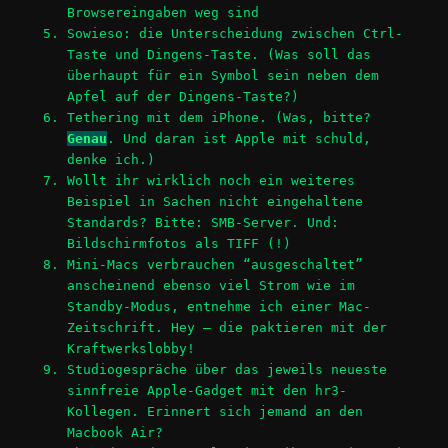
Browsereingaben weg sind
Sowieso: die Unterscheidung zwischen Ctrl-
Taste und Dingens-Taste. (Was soll das
überhaupt für ein Symbol sein neben dem
Apfel auf der Dingens-Taste?)
Tethering mit dem iPhone. (Was, bitte?
Genau
. Und daran ist Apple mit schuld,
denke ich.)
Wollt ihr wirklich noch ein weiteres
Beispiel in Sachen nicht eingehaltene
Standards? Bitte: SMB-Server. Und:
Bildschirmfotos als TIFF (!)
Mini-Macs verbrauchen “ausgeschaltet”
anscheinend ebenso viel Strom wie im
Standby-Modus, entnehme ich einer Mac-
Zeitschrift. Hey – die paktieren mit der
Kraftwerkslobby!
Studiogespräche über das jeweils neueste
sinnfreie Apple-Gadget mit den hr3-
Kollegen. Erinnert sich jemand an den
Macbook Air?