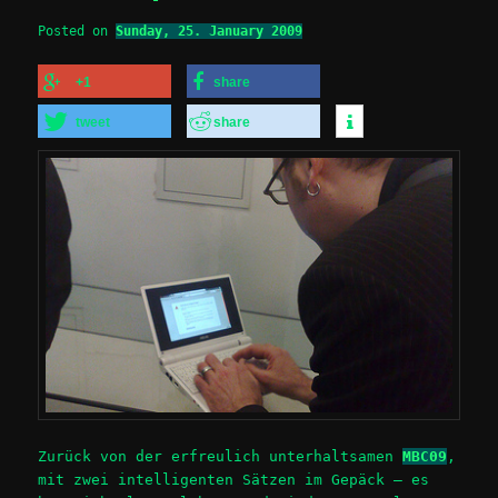
Posted on
Sunday, 25. January 2009
+1
share
tweet
share
Zurück von der erfreulich unterhaltsamen
MBC09
,
mit zwei intelligenten Sätzen im Gepäck – es