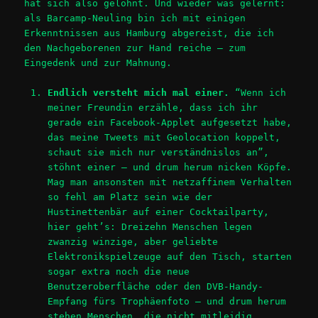
hat sich also gelohnt. Und wieder was gelernt:
als Barcamp-Neuling bin ich mit einigen
Erkenntnissen aus Hamburg abgereist, die ich
den Nachgeborenen zur Hand reiche – zum
Eingedenk und zur Mahnung.
Endlich versteht mich mal einer.
“Wenn ich
meiner Freundin erzähle, dass ich ihr
gerade ein Facebook-Applet aufgesetzt habe,
das meine Tweets mit Geolocation koppelt,
schaut sie mich nur verständnislos an”,
stöhnt einer – und drum herum nicken Köpfe.
Mag man ansonsten mit netzaffinem Verhalten
so fehl am Platz sein wie der
Hustinettenbär auf einer Cocktailparty,
hier geht’s: Dreizehn Menschen legen
zwanzig winzige, aber geliebte
Elektronikspielzeuge auf den Tisch, starten
sogar extra noch die neue
Benutzeroberfläche oder den DVB-Handy-
Empfang fürs Trophäenfoto – und drum herum
stehen Menschen, die nicht mitleidig