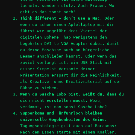
lächeln, sondern stolz. Auch Frauen. Wo
gibt es das sonst noch?
Think different – don’t use a Mac.
Oder
wenn du schon einen Apfellaptop mit dir
führst wie ungefähr drei Viertel der
digitalen Boheme: hab wenigstens den
begehrten DVI-to-VGA-Adapter dabei, damit
du deine Maschine auch an bürgerliche
Beamer anschließen kannst. Oder wenn das
zuviel verlangt ist: ein USB-Stick mit
eiiner Simpelst-Variante deiner
Präsentation erspart dir die Peinlichkeit,
als Kreativer ohne Kreativmaterial auf der
Bühne zu stehen.
Wenn du Sascha Lobo bist, weißt du, dass du
dich nicht vorstellen musst.
Wozu,
verdammt, ist man sonst Sascha Lobo?
Suppenkoma und Fünfuhrloch bleiben
universelle Gegebenheiten des Seins.
Tagungsontologie gilt auch auf Barcamps:
Nach dem Essen starte mit einem Knaller.