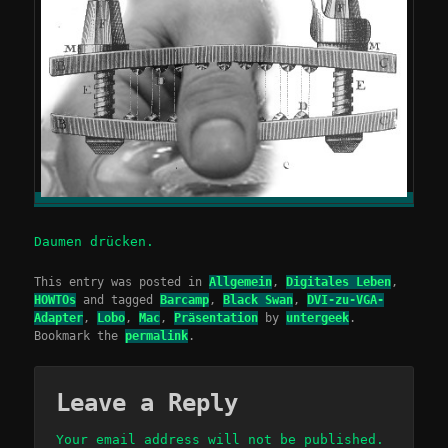
Daumen drücken.
This entry was posted in
Allgemein
,
Digitales Leben
,
HOWTOs
and tagged
Barcamp
,
Black Swan
,
DVI-zu-VGA-
Adapter
,
Lobo
,
Mac
,
Präsentation
by
untergeek
.
Bookmark the
permalink
.
Leave a Reply
Your email address will not be published.