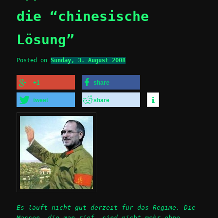
die “chinesische
Lösung”
Posted on
Sunday, 3. August 2008
+1
share
tweet
share
Es läuft nicht gut derzeit für das Regime. Die
Massen, die man rief, sind nicht mehr ohne