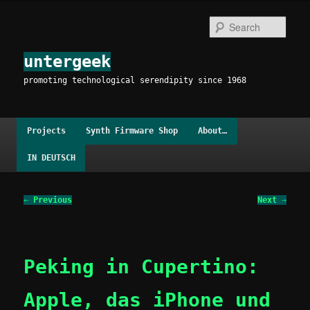
Skip
to
Sear
primary
content
untergeek
promoting technological serendipity since 1968
Main
Projects
Synth Firmware Shop
About…
menu
IN DEUTSCH
Post
←
Previous
Next
→
navigation
Peking in Cupertino:
Apple, das iPhone und