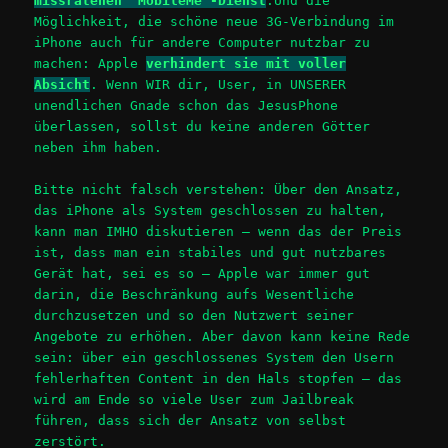
missratenen “MobileMe”-Dienst
.Und die
Möglichkeit, die schöne neue 3G-Verbindung im
iPhone auch für andere Computer nutzbar zu
machen: Apple
verhindert sie mit voller
Absicht
. Wenn WIR dir, User, in UNSERER
unendlichen Gnade schon das JesusPhone
überlassen, sollst du keine anderen Götter
neben ihm haben.
Bitte nicht falsch verstehen: Über den Ansatz,
das iPhone als System geschlossen zu halten,
kann man IMHO diskutieren – wenn das der Preis
ist, dass man ein stabiles und gut nutzbares
Gerät hat, sei es so – Apple war immer gut
darin, die Beschränkung aufs Wesentliche
durchzusetzen und so den Nutzwert seiner
Angebote zu erhöhen. Aber davon kann keine Rede
sein: über ein geschlossenes System den Usern
fehlerhaften Content in den Hals stopfen – das
wird am Ende so viele User zum Jailbreak
führen, dass sich der Ansatz von selbst
zerstört.