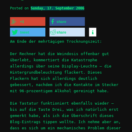
Posted on
Sunday, 17. September 2006
+1
share
tweet
share
Am Ende der mehrtägigen Trocknungszeit:
Der Rechner hat die Weindosis offenbar gut
überlebt, kommertiert die Katastrophe
allerdings über seine Display-Leuchte – die
Hintergrundbeleuchtung flackert. Dieses
Flackern hat sich allerdings deutlich
gebessert, nachdem ich die Kontakte im Stecker
mit 96-prozentigem Alkohol gereinigt habe.
Die Tastatur funktioniert ebenfalls wieder –
bis auf die Taste Drei, was ich natürlich erst
gemerkt habe, als ich die Überschrift dieses
Blog-Eintrags tippen wollte. Ich nehme aber an,
dass es sich um ein mechanisches Problem dieser