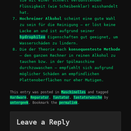
sie mit einer schnell verdunstenden
Flüssigkeit (wie Scheibenklar) misshandelt
hat.
Hochreiner Alkohol
scheint eine gute Wahl
zu sein für die Reinigung – er löst keine
Lacke an und ist aufgrund seiner
hydrophilen
Eigenschaften gut geeignet, um
Wasserschäden zu lindern.
Die der Theorie nach
konsequenteste Methode
– den ganzen Rechner in reinen Alkohol zu
tauchen bzw. in der Spülmaschine
durchzuwaschen – empfiehlt sich aufgrund
möglicher Schäden an empfindlichen
Plattenoberflächen nur eher Mutigen.
This entry was posted in
Maschinelles
and tagged
Hardware
,
Reparatur
,
Tastatur
,
Tastaturwäsche
by
untergeek
. Bookmark the
permalink
.
Leave a Reply