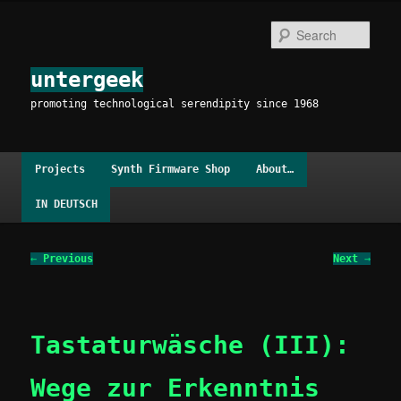
Skip
to
Sear
primary
content
untergeek
promoting technological serendipity since 1968
Main
Projects
Synth Firmware Shop
About…
menu
IN DEUTSCH
Post
←
Previous
Next
→
navigation
Tastaturwäsche (III):
Wege zur Erkenntnis