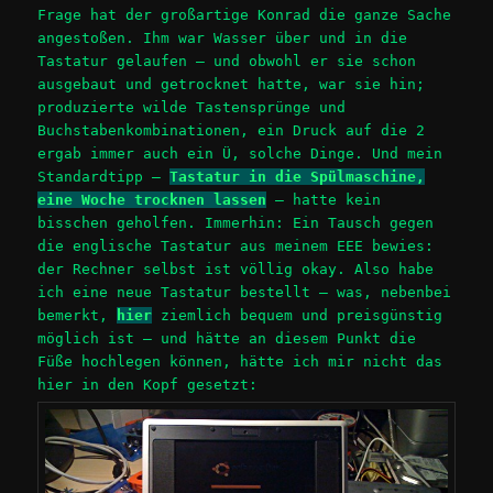
Frage hat der großartige Konrad die ganze Sache
angestoßen. Ihm war Wasser über und in die
Tastatur gelaufen – und obwohl er sie schon
ausgebaut und getrocknet hatte, war sie hin;
produzierte wilde Tastensprünge und
Buchstabenkombinationen, ein Druck auf die 2
ergab immer auch ein Ü, solche Dinge. Und mein
Standardtipp –
Tastatur in die Spülmaschine,
eine Woche trocknen lassen
– hatte kein
bisschen geholfen. Immerhin: Ein Tausch gegen
die englische Tastatur aus meinem EEE bewies:
der Rechner selbst ist völlig okay. Also habe
ich eine neue Tastatur bestellt – was, nebenbei
bemerkt,
hier
ziemlich bequem und preisgünstig
möglich ist – und hätte an diesem Punkt die
Füße hochlegen können, hätte ich mir nicht das
hier in den Kopf gesetzt: