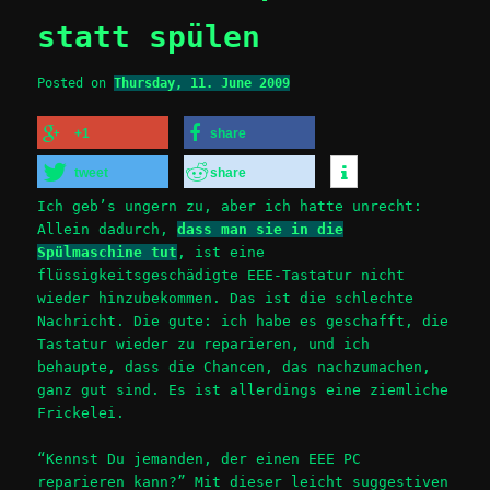
statt spülen
Posted on
Thursday, 11. June 2009
+1
share
tweet
share
Ich geb’s ungern zu, aber ich hatte unrecht:
Allein dadurch,
dass man sie in die
Spülmaschine tut
, ist eine
flüssigkeitsgeschädigte EEE-Tastatur nicht
wieder hinzubekommen. Das ist die schlechte
Nachricht. Die gute: ich habe es geschafft, die
Tastatur wieder zu reparieren, und ich
behaupte, dass die Chancen, das nachzumachen,
ganz gut sind. Es ist allerdings eine ziemliche
Frickelei.
“Kennst Du jemanden, der einen EEE PC
reparieren kann?” Mit dieser leicht suggestiven