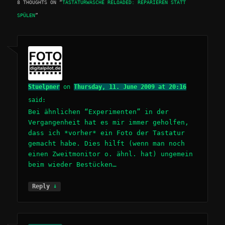
8 THOUGHTS ON “
TASTATURWÄSCHE RELOADED: REPARIEREN STATT
SPÜLEN
”
Stuelpner
on
Thursday, 11. June 2009 at 20:16
said:
Bei ähnlichen “Experimenten” in der
Vergangenheit hat es mir immer geholfen,
dass ich *vorher* ein Foto der Tastatur
gemacht habe. Dies hilft (wenn man noch
einen Zweitmonitor o. ähnl. hat) ungemein
beim wieder Bestücken…
↓
Reply