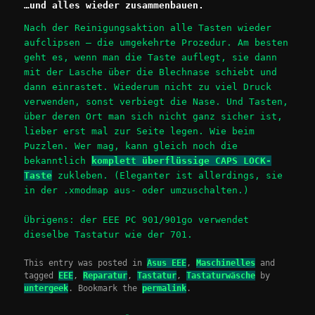
…und alles wieder zusammenbauen.
Nach der Reinigungsaktion alle Tasten wieder
aufclipsen – die umgekehrte Prozedur. Am besten
geht es, wenn man die Taste auflegt, sie dann
mit der Lasche über die Blechnase schiebt und
dann einrastet. Wiederum nicht zu viel Druck
verwenden, sonst verbiegt die Nase. Und Tasten,
über deren Ort man sich nicht ganz sicher ist,
lieber erst mal zur Seite legen. Wie beim
Puzzlen. Wer mag, kann gleich noch die
bekanntlich
komplett überflüssige CAPS LOCK-
Taste
zukleben. (Eleganter ist allerdings, sie
in der .xmodmap aus- oder umzuschalten.)
Übrigens: der EEE PC 901/901go verwendet
dieselbe Tastatur wie der 701.
This entry was posted in
Asus EEE
,
Maschinelles
and
tagged
EEE
,
Reparatur
,
Tastatur
,
Tastaturwäsche
by
untergeek
. Bookmark the
permalink
.