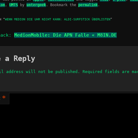
ion
,
UMTS
by
untergeek
. Bookmark the
permalink
.
N “
WENN MEDION DIE UHR NICHT KANN: ALDI-SURFSTICK ÜBERLISTEN
”
back:
MedionMobile: Die APN Falle « M8IN.DE
e a Reply
il address will not be published.
Required fields are m
*
t