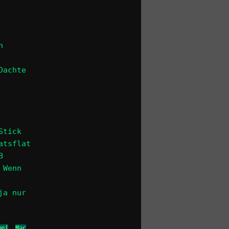
n
Dachte
Stick
atsflat
B
 Wenn
ja nur
wei
,
Mac