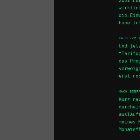
zwei Eu
wirklic
die Ein
habe ic
CATCH-22 
Und jet
“Tarifo
das Pro
verweig
erst no
MACH EINF
Kurz na
durchei
ausläuf
meines 
Monatsf