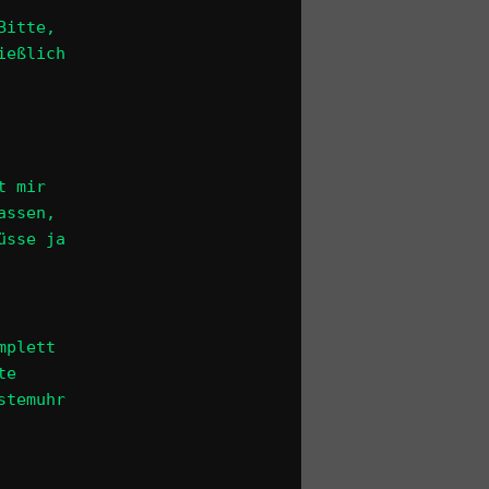
Bitte,
ießlich
t mir
assen,
üsse ja
mplett
te
stemuhr