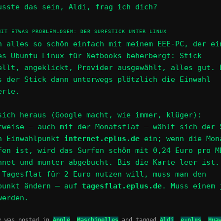
usste das sein, Aldi, frag ich dich?
MIT ETWAS PROBLEMLOSEM: DER SURFSTICK UNTER LINUX
h alles so schön einfach mit meinem EEE-PC, der ei
es Ubuntu Linux für Netbooks beherbergt: Stick
ellt, angeklickt, Provider ausgewählt, alles gut. 
s der Stick dann unterwegs plötzlich die Einwahl
erte.
sich heraus (Google macht, wie immer, klüger):
rweise – auch mit der Monatsflat – wählt sich der 
n Einwahlpunkt
internet.eplus.de
ein; wenn die Mon
fen ist, wird das Surfen schön mit 0,24 Euro pro M
hnet und munter abgebucht. Bis die Karte leer ist.
 Tagesflat für 2 Euro nutzen will, muss man den
punkt ändern – auf
tagesflat.eplus.de
. Muss einem 
werden.
y was posted in
Apple
,
Maschinelles
and tagged
Aldi
,
e-plus
,
Hua