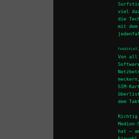
Surfsti
viel da
die Tec
mit dem
jedenfa
TAGESFLAT
Von all
Softwar
Netzbet
meckern
SIM-Kar
überlis
dem Tak
Richtig
Medion-
hat – a
Einwahl