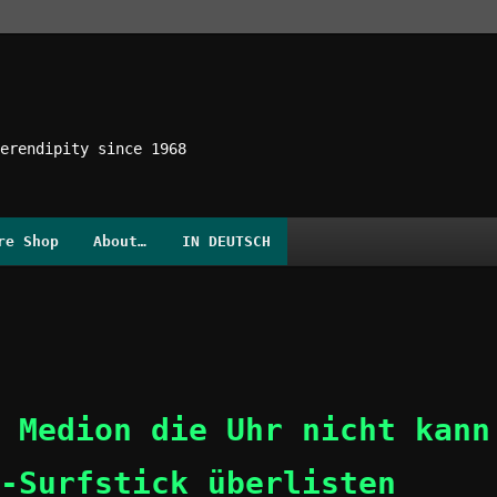
erendipity since 1968
re Shop
About…
IN DEUTSCH
 Medion die Uhr nicht kann
-Surfstick überlisten