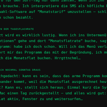
ro für den Surf-Tag nur dann zahlen, wenn ich ihn
h brauche. Ich interpretiere die SMS als höfliche 
wahl-Software auf “Monatstarif” umzustellen – schl
h schon bezahlt.
IN DER TAGESFLACHRATE
zt wird es wirklich lustig. Wenn ich ins Untermenü
ptionen” gehe und dort “Monatsflatrate” buche, sag
gramm: habe ich doch schon. Will ich das Menü verl
ert mir das Programm das mit der Begründung, ich m
ch die Monatsflat buchen. Hrrgttnchml…
ACH NOCHMAL SONNTAG DRAUS
chgedacht: kann es sein, dass das arme Programm ko
nander kommt, weil die Monatsflat ausgerechnet heu
t? Kann es, stellt sich heraus. Einmal kurz die Sy
Mac einen Tag zurückgestellt – und alles wird gut:
lat aktiv, Fenster zu und weitersurfen…