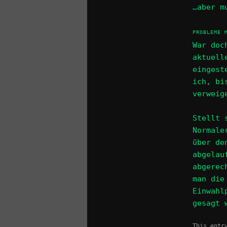
…aber m
PROBLEME 
War doc
aktuell
eingest
ich, bi
verweig
Stellt 
Normale
über de
abgelau
abgerec
man die
Einwahl
gesagt 
This entr