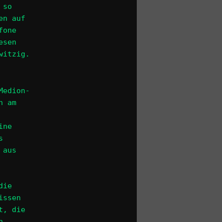
 so
en auf
fone
esen
witzig.
Medion-
h am
ine
s
 aus
die
issen
t, die
h