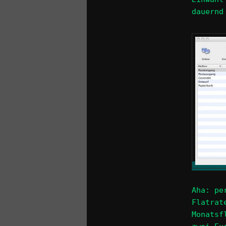
dauernd
Aha: pe
Flatrat
Monatsf