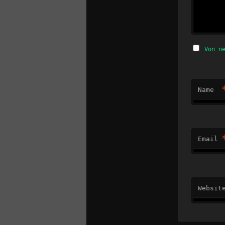
Von n
Name
Email
Websit