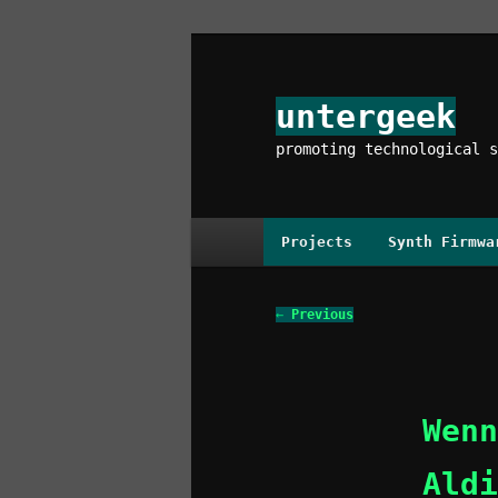
Skip
to
primary
untergeek
content
promoting technological s
Main
Projects
Synth Firmwa
menu
Post
←
Previous
navigation
Wenn
Aldi