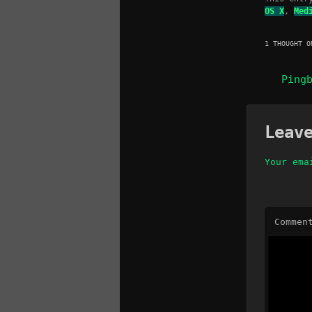
OS X
,
Med
1 THOUGHT O
Ping
Leav
Your ema
Commen