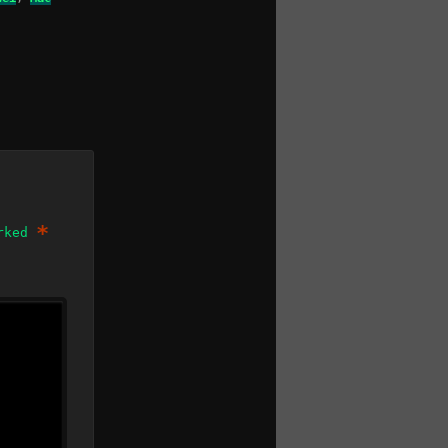
*
arked