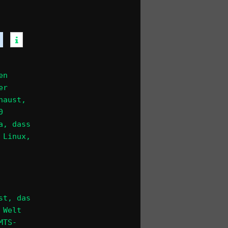
en
er
haust,
0
a, dass
 Linux,
st, das
 Welt
MTS-