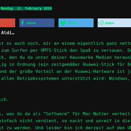
n
Monday, 22. February 2010
share
tweet
share
 Aldi…
st es auch noch, mir an einem eigentlich ganz nett
 zum Surfen per UMTS-Stick den Spaß zu versauen. D
ck, den du da unter deiner Hausmarke Medion heraus
lig in Ordnung (ein zeitgemäßer Huawei-Stick für 6
und der große Vorteil an der Huawei-Hartware ist j
 allen Betriebssystemen unterstützt wird: Windows,
ich.
s, was du da als “Software” für Mac-Nutzer verteil
einfach nicht verdient, so nackt und unreif in die
kt zu werden. Und leider bin ich derzeit auf den U