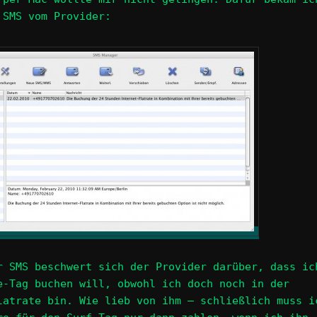
 SMS vom Provider:
r SMS beschwert sich der Provider darüber, dass ic
e-Tag buchen will, obwohl ich doch noch in der
latrate bin. Wie lieb von ihm – schließlich muss i