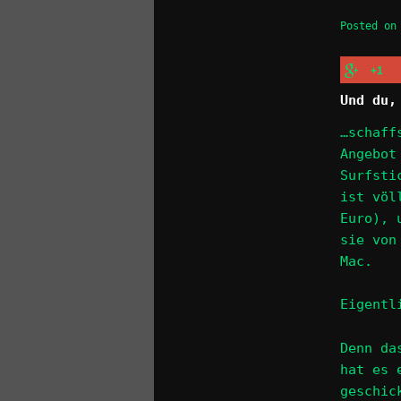
Posted o
+1
Und du,
…schaff
Angebot
Surfsti
ist völ
Euro), 
sie von
Mac.
Eigentl
Denn da
hat es 
geschic