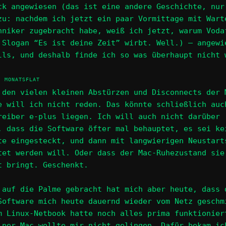
ck angewiesen (das ist eine andere Geschichte, nur
zu: nachdem ich jetzt ein paar Vormittage mit Wart
hniker zugebracht habe, weiß ich jetzt, warum Voda
 Slogan “Es ist deine Zeit” wirbt. Well.) – angewi
lls, und deshalb finde ich so was überhaupt nicht 
, MONATSFLAT
 den vielen kleinen Abstürzen und Disconnects der 
e will ich nicht reden. Das könnte schließlich auc
reiber e-plus liegen. Ich will auch nicht darüber
, dass die Software öfter mal behauptet, es sei ke
te eingesteckt, und dann mit langwierigen Neustart
tet werden will. Oder dass der Mac-Ruhezustand sie
t bringt. Geschenkt.
 auf die Palme gebracht hat mich aber heute, dass 
Software mich heute dauernd wieder vom Netz geschm
m Linux-Netbook hatte noch alles prima funktionier
 per Mac wollte mir nicht gelingen. Dafür bekam ic