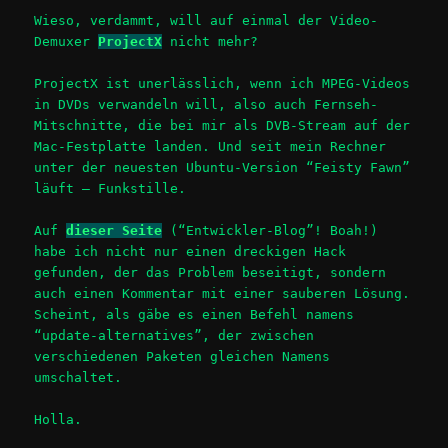
Wieso, verdammt, will auf einmal der Video-
Demuxer
ProjectX
nicht mehr?
ProjectX ist unerlässlich, wenn ich MPEG-Videos
in DVDs verwandeln will, also auch Fernseh-
Mitschnitte, die bei mir als DVB-Stream auf der
Mac-Festplatte landen. Und seit mein Rechner
unter der neuesten Ubuntu-Version “Feisty Fawn”
läuft – Funkstille.
Auf
dieser Seite
(“Entwickler-Blog”! Boah!)
habe ich nicht nur einen dreckigen Hack
gefunden, der das Problem beseitigt, sondern
auch einen Kommentar mit einer sauberen Lösung.
Scheint, als gäbe es einen Befehl namens
“update-alternatives”, der zwischen
verschiedenen Paketen gleichen Namens
umschaltet.
Holla.