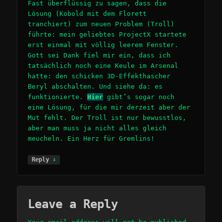
Fast überflüssig zu sagen, dass die
Lösung (Kobold mit dem Florett
tranchiert) zum neuen Problem (Troll)
führte: mein geliebtes ProjectX startete
erst einmal mit völlig leerem Fenster.
Gott sei Dank fiel mir ein, dass ich
tatsächlich noch eine Keule im Arsenal
hatte: den schicken 3D-Effekthascher
Beryl abschalten. Und siehe da: es
funktionierte.
Hier
gibt’s sogar noch
eine Lösung, für die mir derzeit aber der
Mut fehlt. Der Troll ist nur bewusstlos,
aber man muss ja nicht alles gleich
meucheln. Ein Herz für Gremlins!
↓
Reply
Leave a Reply