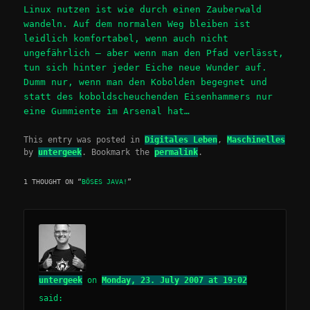
Linux nutzen ist wie durch einen Zauberwald
wandeln. Auf dem normalen Weg bleiben ist
leidlich komfortabel, wenn auch nicht
ungefährlich – aber wenn man den Pfad verlässt,
tun sich hinter jeder Eiche neue Wunder auf.
Dumm nur, wenn man den Kobolden begegnet und
statt des koboldscheuchenden Eisenhammers nur
eine Gummiente im Arsenal hat…
This entry was posted in
Digitales Leben
,
Maschinelles
by
untergeek
. Bookmark the
permalink
.
1 THOUGHT ON “
BÖSES JAVA!
”
untergeek
on
Monday, 23. July 2007 at 19:02
said: